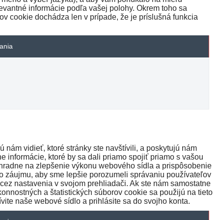
evantné informácie podľa vašej polohy. Okrem toho sa
ov cookie dochádza len v prípade, že je príslušná funkcia
vania
ám vidieť, ktoré stránky ste navštívili, a poskytujú nám
 informácie, ktoré by sa dali priamo spojiť priamo s vašou
výhradne na zlepšenie výkonu webového sídla a prispôsobenie
ho záujmu, aby sme lepšie porozumeli správaniu používateľov
cez nastavenia v svojom prehliadači. Ak ste nám samostatne
onnostných a štatistických súborov cookie sa použijú na tieto
vite naše webové sídlo a prihlásite sa do svojho konta.