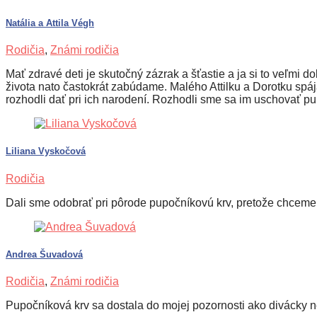
Natália a Attila Végh
Rodičia
,
Známi rodičia
Mať zdravé deti je skutočný zázrak a šťastie a ja si to veľmi 
života nato častokrát zabúdame. Malého Attilku a Dorotku spá
rozhodli dať pri ich narodení. Rozhodli sme sa im uschovať p
Liliana Vyskočová
Rodičia
Dali sme odobrať pri pôrode pupočníkovú krv, pretože chceme pr
Andrea Šuvadová
Rodičia
,
Známi rodičia
Pupočníková krv sa dostala do mojej pozornosti ako divácky n