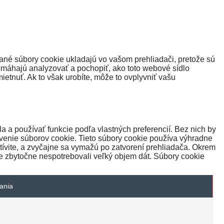
ané súbory cookie ukladajú vo vašom prehliadači, pretože sú
omáhajú analyzovať a pochopiť, ako toto webové sídlo
etnuť. Ak to však urobíte, môže to ovplyvniť vašu
a používať funkcie podľa vlastných preferencií. Bez nich by
venie súborov cookie. Tieto súbory cookie používa výhradne
tívite, a zvyčajne sa vymažú po zatvorení prehliadača. Okrem
e zbytočne nespotrebovali veľký objem dát. Súbory cookie
vania