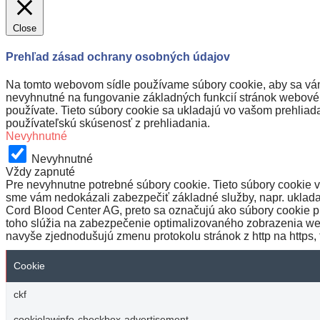
Close
Prehľad zásad ochrany osobných údajov
Na tomto webovom sídle používame súbory cookie, aby sa vám 
nevyhnutné na fungovanie základných funkcií stránok webového
používate. Tieto súbory cookie sa ukladajú vo vašom prehliada
používateľskú skúsenosť z prehliadania.
Nevyhnutné
Nevyhnutné
Vždy zapnuté
Pre nevyhnutne potrebné súbory cookie. Tieto súbory cookie v
sme vám nedokázali zabezpečiť základné služby, napr. uklada
Cord Blood Center AG, preto sa označujú ako súbory cookie pr
toho slúžia na zabezpečenie optimalizovaného zobrazenia web
navyše zjednodušujú zmenu protokolu stránok z http na https
Cookie
ckf
cookielawinfo-checkbox-advertisement