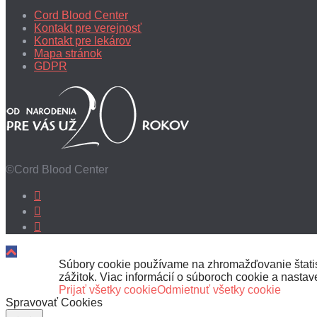
Cord Blood Center
Kontakt pre verejnosť
Kontakt pre lekárov
Mapa stránok
GDPR
©Cord Blood Center
Súbory cookie používame na zhromažďovanie štatist
zážitok. Viac informácií o súboroch cookie a nasta
Prijať všetky cookie
Odmietnuť všetky cookie
Spravovať Cookies