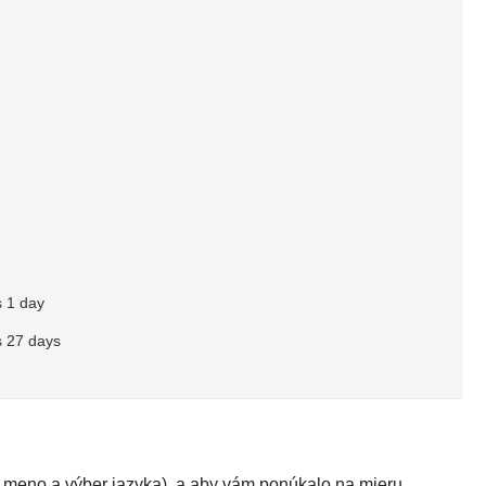
 1 day
 27 days
é meno a výber jazyka), a aby vám ponúkalo na mieru