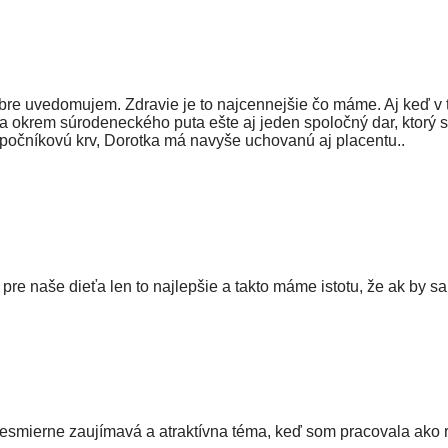
dobre uvedomujem. Zdravie je to najcennejšie čo máme. Aj keď v 
ja okrem súrodeneckého puta ešte aj jeden spoločný dar, ktorý 
upočníkovú krv, Dorotka má navyše uchovanú aj placentu..
e naše dieťa len to najlepšie a takto máme istotu, že ak by sa 
esmierne zaujímavá a atraktívna téma, keď som pracovala ako re