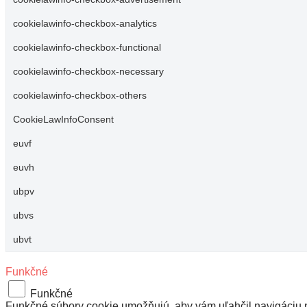
cookielawinfo-checkbox-analytics
cookielawinfo-checkbox-functional
cookielawinfo-checkbox-necessary
cookielawinfo-checkbox-others
CookieLawInfoConsent
euvf
euvh
ubpv
ubvs
ubvt
Funkčné
Funkčné
Funkčné súbory cookie umožňujú, aby vám uľahčil navigáciu na