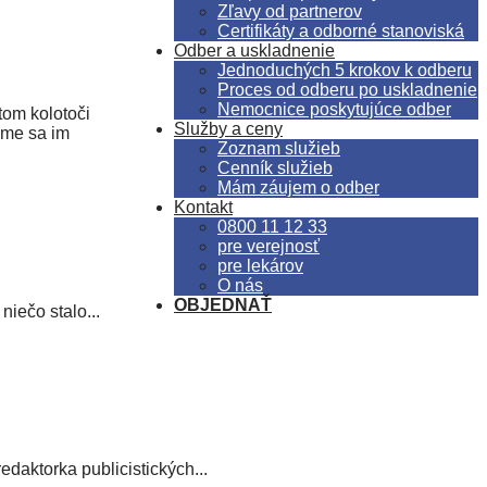
Zľavy od partnerov
Certifikáty a odborné stanoviská
Odber a uskladnenie
Jednoduchých 5 krokov k odberu
Proces od odberu po uskladnenie
Nemocnice poskytujúce odber
tom kolotoči
Služby a ceny
sme sa im
Zoznam služieb
Cenník služieb
Mám záujem o odber
Kontakt
0800 11 12 33
pre verejnosť
pre lekárov
O nás
OBJEDNAŤ
niečo stalo...
daktorka publicistických...