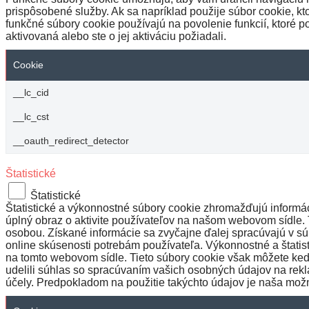
prispôsobené služby. Ak sa napríklad použije súbor cookie, 
funkčné súbory cookie používajú na povolenie funkcií, ktoré p
aktivovaná alebo ste o jej aktiváciu požiadali.
Cookie
__lc_cid
__lc_cst
__oauth_redirect_detector
Štatistické
Štatistické
Štatistické a výkonnostné súbory cookie zhromažďujú informáci
úplný obraz o aktivite používateľov na našom webovom sídle. 
osobou. Získané informácie sa zvyčajne ďalej spracúvajú v sú
online skúsenosti potrebám používateľa. Výkonnostné a štati
na tomto webovom sídle. Tieto súbory cookie však môžete ked
udelili súhlas so spracúvaním vašich osobných údajov na rekla
účely. Predpokladom na použitie takýchto údajov je naša možno