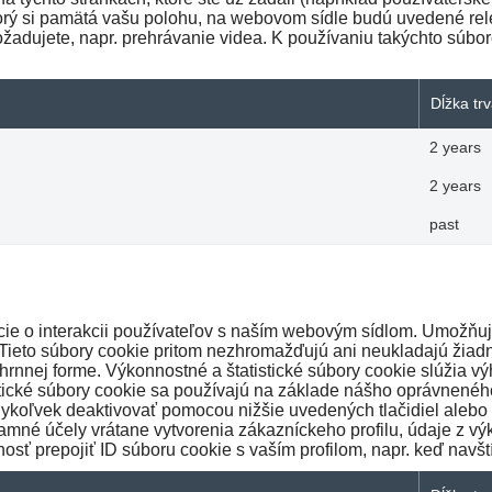
ktorý si pamätá vašu polohu, na webovom sídle budú uvedené rel
ožadujete, napr. prehrávanie videa. K používaniu takýchto súbor
Dĺžka tr
2 years
2 years
past
e o interakcii používateľov s naším webovým sídlom. Umožňujú n
Tieto súbory cookie pritom nezhromažďujú ani neukladajú žiadne
hrnnej forme. Výkonnostné a štatistické súbory cookie slúžia 
stické súbory cookie sa používajú na základe nášho oprávnené
ykoľvek deaktivovať pomocou nižšie uvedených tlačidiel alebo 
mné účely vrátane vytvorenia zákazníckeho profilu, údaje z výk
sť prepojiť ID súboru cookie s vaším profilom, napr. keď navští