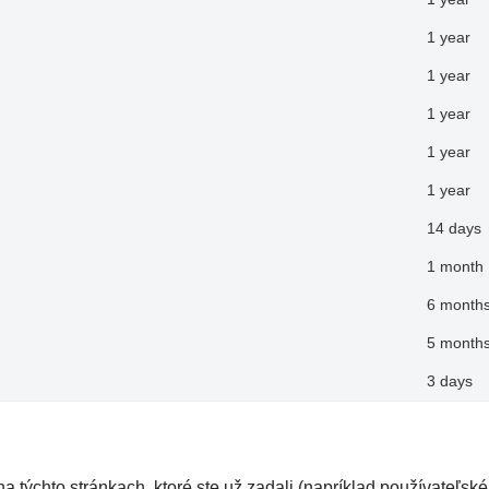
1 year
1 year
1 year
1 year
1 year
14 days
1 month
6 months
5 months
3 days
 týchto stránkach, ktoré ste už zadali (napríklad používateľsk