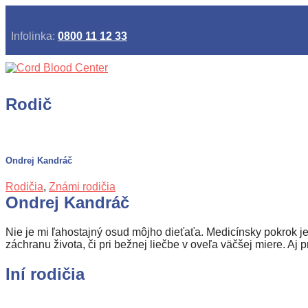
Infolinka:
0800 11 12 33
Rodič
Ondrej Kandráč
Rodičia
,
Známi rodičia
Ondrej Kandráč
Nie je mi ľahostajný osud môjho dieťaťa. Medicínsky pokrok j
záchranu života, či pri bežnej liečbe v oveľa väčšej miere. Aj p
Iní rodičia