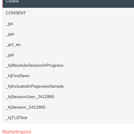
Cookie
CONSENT
_ga
_gat
_gcl_au
_gid
_hjAbsoluteSessionInProgress
_hjFirstSeen
_hjIncludedInPageviewSample
_hjSessionUser_2412865
_hjSession_2412865
_hjTLDTest
Marketingové