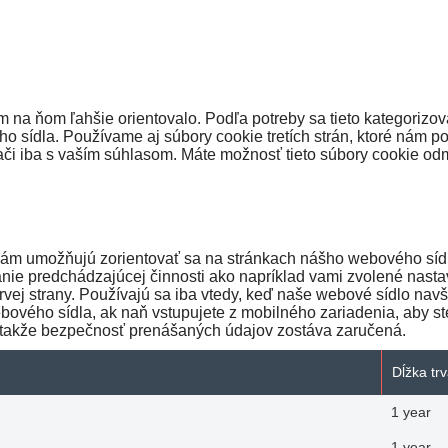
na ňom ľahšie orientovalo. Podľa potreby sa tieto kategorizov
 sídla. Používame aj súbory cookie tretích strán, ktoré nám p
či iba s vaším súhlasom. Máte možnosť tieto súbory cookie odmi
ám umožňujú zorientovať sa na stránkach nášho webového sídla 
nie predchádzajúcej činnosti ako napríklad vami zvolené nasta
vej strany. Používajú sa iba vtedy, keď naše webové sídlo navš
ového sídla, ak naň vstupujete z mobilného zariadenia, aby st
, takže bezpečnosť prenášaných údajov zostáva zaručená.
Dĺžka tr
1 year
1 year