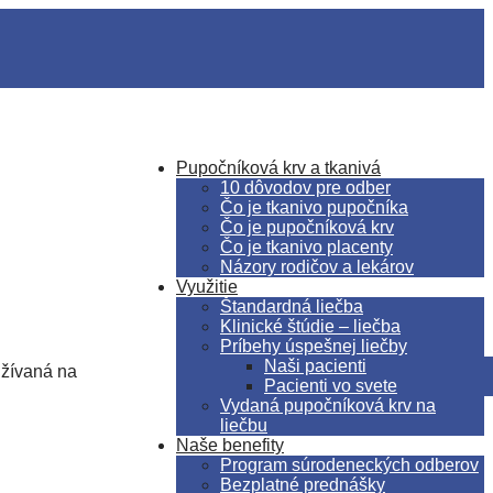
Pupočníková krv a tkanivá
10 dôvodov pre odber
Čo je tkanivo pupočníka
Čo je pupočníková krv
Čo je tkanivo placenty
Názory rodičov a lekárov
Využitie
Štandardná liečba
Klinické štúdie – liečba
Príbehy úspešnej liečby
Naši pacienti
užívaná na
Pacienti vo svete
Vydaná pupočníková krv na
liečbu
Naše benefity
Program súrodeneckých odberov
Bezplatné prednášky