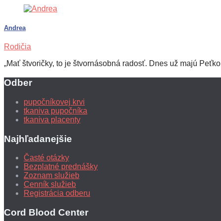
Andrea
Rodičia
„Mať štvoričky, to je štvornásobná radosť. Dnes už majú Peťk
Odber
pupočníkovej krvi
tkaniva pupočníka
tkaniva placenty
Najhľadanejšie
Časté otázky
Bezplatné prednášky
Zoznam služieb
Cenník služieb
Registrácia odberu
Cord Blood Center