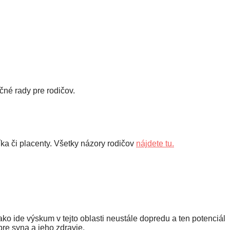
čné rady pre rodičov.
níka či placenty. Všetky názory rodičov
nájdete tu.
ko ide výskum v tejto oblasti neustále dopredu a ten potenciál
pre syna a jeho zdravie.