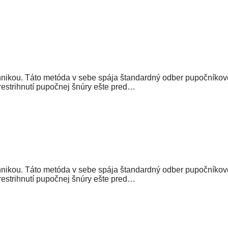
ikou. Táto metóda v sebe spája štandardný odber pupočníkovej
restrihnutí pupočnej šnúry ešte pred…
ikou. Táto metóda v sebe spája štandardný odber pupočníkovej
restrihnutí pupočnej šnúry ešte pred…