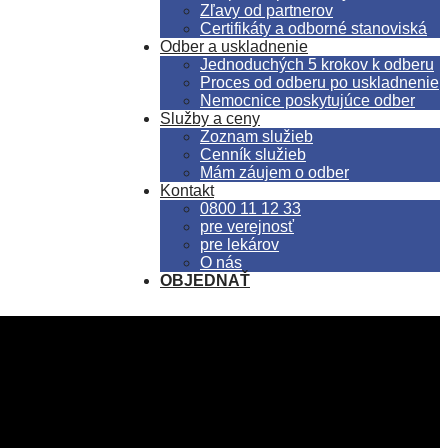
Zľavy od partnerov
Certifikáty a odborné stanoviská
Odber a uskladnenie
Jednoduchých 5 krokov k odberu
Proces od odberu po uskladnenie
Nemocnice poskytujúce odber
Služby a ceny
Zoznam služieb
Cenník služieb
Mám záujem o odber
Kontakt
0800 11 12 33
pre verejnosť
pre lekárov
O nás
OBJEDNAŤ