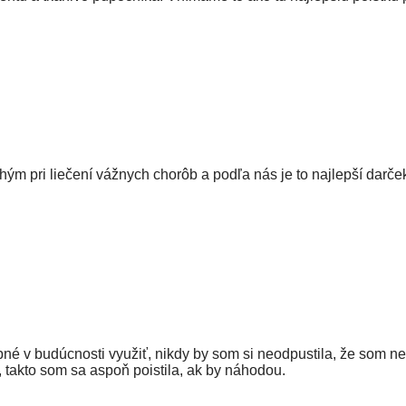
m pri liečení vážnych chorôb a podľa nás je to najlepší darče
ebné v budúcnosti využiť, nikdy by som si neodpustila, že som ne
, takto som sa aspoň poistila, ak by náhodou.