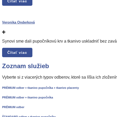
Čítať viac
Veronika Onderková
Synovi sme dali pupočníkovú krv a tkanivo uskladniť bez zavá
Čítať viac
Zoznam služieb
Vyberte si z viacerých typov odberov, ktoré sa líšia ich zložen
PRÉMIUM odber + tkanivo pupočníka + tkanivo placenty
PRÉMIUM odber + tkanivo pupočníka
PRÉMIUM odber
ŠTANDARD odber + tkanivo pupočníka