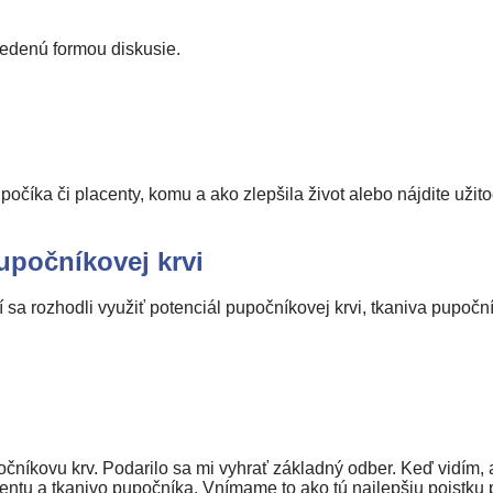
vedenú formou diskusie.
očíka či placenty, komu a ako zlepšila život alebo nájdite užito
počníkovej krvi
orí sa rozhodli využiť potenciál pupočníkovej krvi, tkaniva pupoč
čníkovu krv. Podarilo sa mi vyhrať základný odber. Keď vidím, a
centu a tkanivo pupočníka. Vnímame to ako tú najlepšiu poistku 