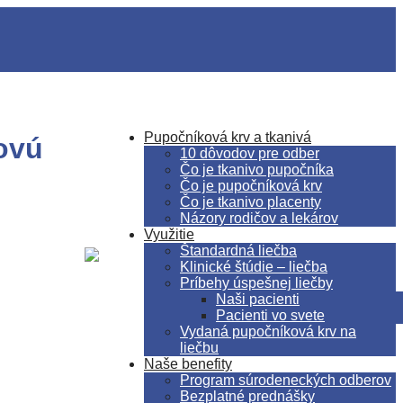
Pupočníková krv a tkanivá
ovú
10 dôvodov pre odber
Čo je tkanivo pupočníka
Čo je pupočníková krv
Čo je tkanivo placenty
Názory rodičov a lekárov
Využitie
Štandardná liečba
Klinické štúdie – liečba
Príbehy úspešnej liečby
Naši pacienti
Pacienti vo svete
Vydaná pupočníková krv na
liečbu
Naše benefity
Program súrodeneckých odberov
Bezplatné prednášky