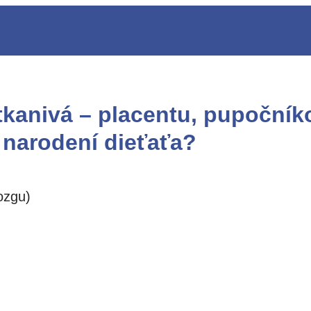
tkanivá – placentu, pupočník
 narodení dieťaťa?
ozgu)