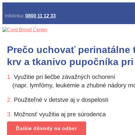
Infolinka:
0800 11 12 33
Prečo uchovať perinatálne 
krv a tkanivo pupočníka pri
1.
Využitie pri liečbe závažných ochorení
(napr. lymfómy, leukémie a zhubné nádory m
2.
Použiteľné v detstve aj v dospelosti
3.
Možnosť využitia aj pre súrodenca
Ďalšie dôvody na odber