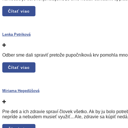
Čítať viac
Lenka Petriková
Odber sme dali spraviť pretože pupočníková krv pomohla mnohý
Čítať viac
Miriama Hegedüšová
Pre deti a ich zdravie spraví človek všetko. Ak by ju bolo potr
nepríde a nebudem musieť využiť... Ale, zdravie sa kúpiť nedá