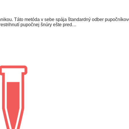
ikou. Táto metóda v sebe spája štandardný odber pupočníkovej
restrihnutí pupočnej šnúry ešte pred…