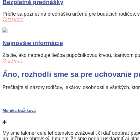
Bezplatné prednášky
Príďte sa pozrieť na prednášku určenú pre budúcich rodičov, 
Čitat viac
Najnovšie informácie
Zistite, ako napreduje liečba pupočníkovou krvou, tkanivom pup
Čitat viac
Áno,
rozhodli sme sa pre uchovanie
pu
Prečítajte si názory rodičov, lekárov, osobností a všetkých, kt
Monika Božiková
My sme takmer celé tehotenstvo zvažovali, či dať odobrať pupo
na liečbu je obrovský, ľutujem, že sme nedali uskladniť aj pla