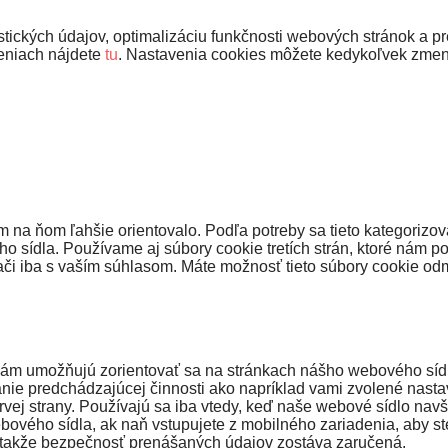
ických údajov, optimalizáciu funkčnosti webových stránok a pre
veniach nájdete
tu
. Nastavenia cookies môžete kedykoľvek zmen
na ňom ľahšie orientovalo. Podľa potreby sa tieto kategorizov
 sídla. Používame aj súbory cookie tretích strán, ktoré nám p
či iba s vaším súhlasom. Máte možnosť tieto súbory cookie odmi
ám umožňujú zorientovať sa na stránkach nášho webového sídla 
nie predchádzajúcej činnosti ako napríklad vami zvolené nasta
vej strany. Používajú sa iba vtedy, keď naše webové sídlo navš
ového sídla, ak naň vstupujete z mobilného zariadenia, aby st
, takže bezpečnosť prenášaných údajov zostáva zaručená.