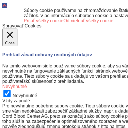
Súbory cookie používame na zhromažďovanie štatist
zážitok. Viac informácií o súboroch cookie a nasta
Prijať všetky cookie
Odmietnuť všetky cookie
Spravovať Cookies
Close
Prehľad zásad ochrany osobných údajov
Na tomto webovom sídle používame súbory cookie, aby sa vám 
nevyhnutné na fungovanie základných funkcií stránok webového
používate. Tieto súbory cookie sa ukladajú vo vašom prehliada
používateľskú skúsenosť z prehliadania.
Nevyhnutné
Nevyhnutné
Vždy zapnuté
Pre nevyhnutne potrebné súbory cookie. Tieto súbory cookie v
sme vám nedokázali zabezpečiť základné služby, napr. uklada
Cord Blood Center AG, preto sa označujú ako súbory cookie pr
toho slúžia na zabezpečenie optimalizovaného zobrazenia web
navyše zjednodušujú zmenu protokolu stránok z http na https