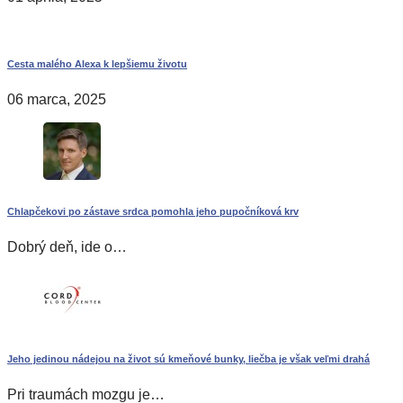
Cesta malého Alexa k lepšiemu životu
06 marca, 2025
Chlapčekovi po zástave srdca pomohla jeho pupočníková krv
Dobrý deň, ide o…
Jeho jedinou nádejou na život sú kmeňové bunky, liečba je však veľmi drahá
Pri traumách mozgu je…