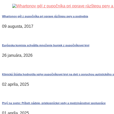
Whartonov gél z pupočníka pri oprave rázštepu pery a podnebia
09 augusta, 2017
Európska komisia schválila množenie buniek z pupočníkovej krvi
26 januára, 2026
Klinická štúdia hodnotila vplyv pupočníkovej krvi na deti s poruchou autistického 
02 apríla, 2025
Prvý na svete: Príbeh nádeje, priekopníckej vedy a medzinárodnej spolupráce
01 apríla, 2025