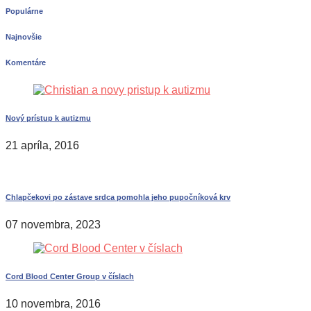
Populárne
Najnovšie
Komentáre
Nový prístup k autizmu
21 apríla, 2016
Chlapčekovi po zástave srdca pomohla jeho pupočníková krv
07 novembra, 2023
Cord Blood Center Group v číslach
10 novembra, 2016