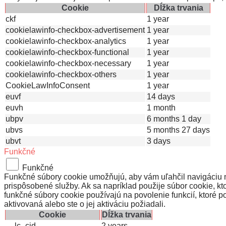
Cookie
Dĺžka trvania
ckf
1 year
cookielawinfo-checkbox-advertisement
1 year
cookielawinfo-checkbox-analytics
1 year
cookielawinfo-checkbox-functional
1 year
cookielawinfo-checkbox-necessary
1 year
cookielawinfo-checkbox-others
1 year
CookieLawInfoConsent
1 year
euvf
14 days
euvh
1 month
ubpv
6 months 1 day
ubvs
5 months 27 days
ubvt
3 days
Funkčné
Funkčné
Funkčné súbory cookie umožňujú, aby vám uľahčil navigáciu na
prispôsobené služby. Ak sa napríklad použije súbor cookie, 
funkčné súbory cookie používajú na povolenie funkcií, ktoré p
aktivovaná alebo ste o jej aktiváciu požiadali.
Cookie
Dĺžka trvania
__lc_cid
2 years