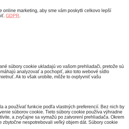
 online marketing, aby sme vám poskytli celkovo lepší
iť.
GDPR
.
ané súbory cookie ukladajú vo vašom prehliadači, pretože sú
omáhajú analyzovať a pochopiť, ako toto webové sídlo
etnuť. Ak to však urobíte, môže to ovplyvniť vašu
a používať funkcie podľa vlastných preferencií. Bez nich by
venie súborov cookie. Tieto súbory cookie používa výhradne
tívite, a zvyčajne sa vymažú po zatvorení prehliadača. Okrem
e zbytočne nespotrebovali veľký objem dát. Súbory cookie