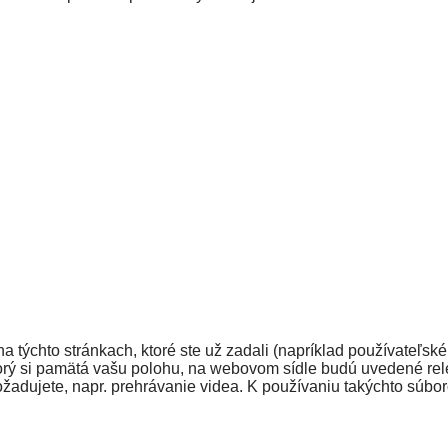
 týchto stránkach, ktoré ste už zadali (napríklad používateľsk
ktorý si pamätá vašu polohu, na webovom sídle budú uvedené rel
ožadujete, napr. prehrávanie videa. K používaniu takýchto súbor