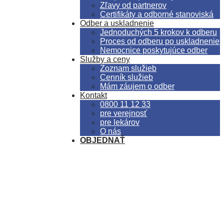
Zľavy od partnerov
Certifikáty a odborné stanoviská
Odber a uskladnenie
Jednoduchých 5 krokov k odberu
Proces od odberu po uskladnenie
Nemocnice poskytujúce odber
Služby a ceny
Zoznam služieb
Cenník služieb
Mám záujem o odber
Kontakt
0800 11 12 33
pre verejnosť
pre lekárov
O nás
OBJEDNAŤ