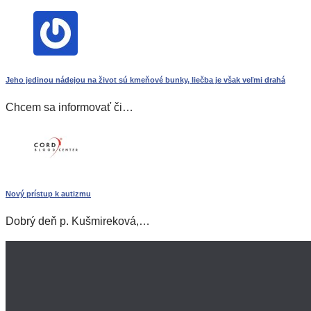
Jeho jedinou nádejou na život sú kmeňové bunky, liečba je však veľmi drahá
Chcem sa informovať či…
Nový prístup k autizmu
Dobrý deň p. Kušmireková,…
pupočníkovej krvi
tkaniva pupočníka
tkaniva placenty