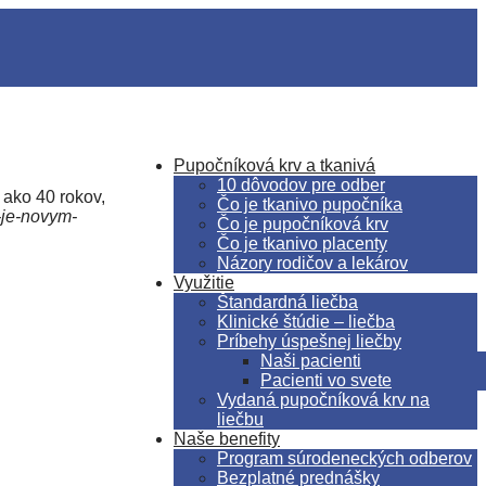
Pupočníková krv a tkanivá
10 dôvodov pre odber
ako 40 rokov,
Čo je tkanivo pupočníka
-je-novym-
Čo je pupočníková krv
Čo je tkanivo placenty
Názory rodičov a lekárov
Využitie
Štandardná liečba
Klinické štúdie – liečba
Príbehy úspešnej liečby
Naši pacienti
Pacienti vo svete
Vydaná pupočníková krv na
liečbu
Naše benefity
Program súrodeneckých odberov
Bezplatné prednášky