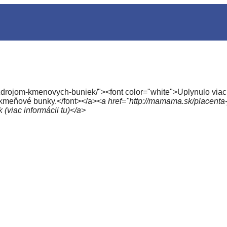
drojom-kmenovych-buniek/"><font color="white">Uplynulo viac 
 kmeňové bunky.</font></a>
<a href="http://mamama.sk/placenta
iac informácii tu)</a>