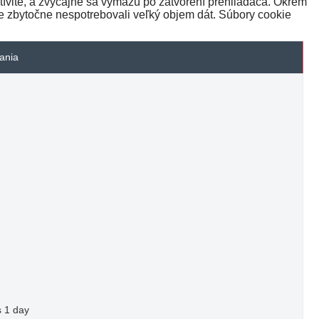
tívite, a zvyčajne sa vymažú po zatvorení prehliadača. Okrem
e zbytočne nespotrebovali veľký objem dát. Súbory cookie
vania
 1 day