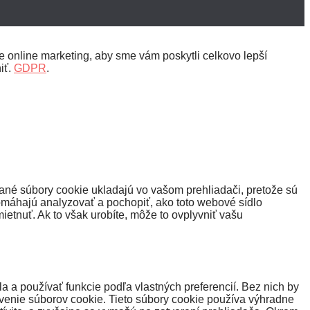
 online marketing, aby sme vám poskytli celkovo lepší
iť.
GDPR
.
ané súbory cookie ukladajú vo vašom prehliadači, pretože sú
omáhajú analyzovať a pochopiť, ako toto webové sídlo
etnuť. Ak to však urobíte, môže to ovplyvniť vašu
a používať funkcie podľa vlastných preferencií. Bez nich by
venie súborov cookie. Tieto súbory cookie používa výhradne