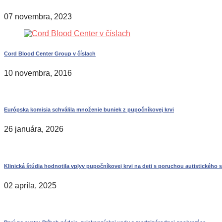
07 novembra, 2023
Cord Blood Center Group v číslach
10 novembra, 2016
Európska komisia schválila množenie buniek z pupočníkovej krvi
26 januára, 2026
Klinická štúdia hodnotila vplyv pupočníkovej krvi na deti s poruchou autistického 
02 apríla, 2025