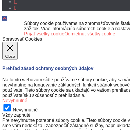
Súbory cookie používame na zhromažďovanie štatist
zážitok. Viac informácií o súboroch cookie a nasta
Prijať všetky cookie
Odmietnuť všetky cookie
Spravovať Cookies
Close
Prehľad zásad ochrany osobných údajov
Na tomto webovom sídle používame súbory cookie, aby sa vám 
nevyhnutné na fungovanie základných funkcií stránok webového
používate. Tieto súbory cookie sa ukladajú vo vašom prehliada
používateľskú skúsenosť z prehliadania.
Nevyhnutné
Nevyhnutné
Vždy zapnuté
Pre nevyhnutne potrebné súbory cookie. Tieto súbory cookie v
sme vám nedokázali zabezpečiť základné služby, napr. uklada