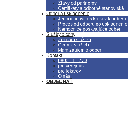
Zľavy od partnerov
Certifikáty a odborné stanoviská
Odber a uskladnenie
Jednoduchých 5 krokov k odberu
Proces od odberu po uskladnenie
Nemocnice poskytujúce odber
Služby a ceny
Zoznam služieb
Cenník služieb
Mám záujem o odber
Kontakt
0800 11 12 33
pre verejnosť
pre lekárov
O nás
OBJEDNAŤ