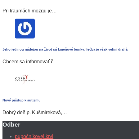
Pri traumách mozgu je…
Jeho jedinou nádejou na život sú kmeňové bunky, liečba je však veľmi drahá
Chcem sa informovať či…
Nový prístup k autizmu
Dobrý deň p. Kušmireková,…
Odber
pupočníkovej krvi