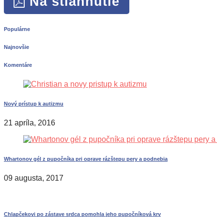
Na stiahnutie
Populárne
Najnovšie
Komentáre
Nový prístup k autizmu
21 apríla, 2016
Whartonov gél z pupočníka pri oprave rázštepu pery a podnebia
09 augusta, 2017
Chlapčekovi po zástave srdca pomohla jeho pupočníková krv