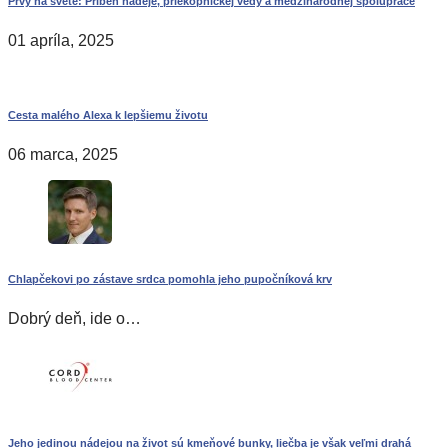
Prvý na svete: Príbeh nádeje, priekopníckej vedy a medzinárodnej spolupráce
01 apríla, 2025
Cesta malého Alexa k lepšiemu životu
06 marca, 2025
Chlapčekovi po zástave srdca pomohla jeho pupočníková krv
Dobrý deň, ide o…
Jeho jedinou nádejou na život sú kmeňové bunky, liečba je však veľmi drahá