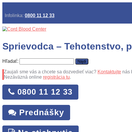
Infolinka:
0800 11 12 33
Sprievodca – Tehotenstvo, pô
Hľadať:
Zaujali sme vás a chcete sa dozvedieť viac?
Kontaktujte
nás 
Nezáväzná online
registrácia tu
.
0800 11 12 33
Prednášky