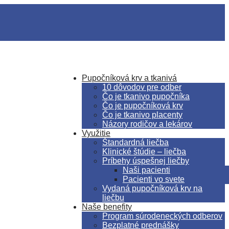
Pupočníková krv a tkanivá
10 dôvodov pre odber
Čo je tkanivo pupočníka
Čo je pupočníková krv
Čo je tkanivo placenty
Názory rodičov a lekárov
Využitie
Štandardná liečba
Klinické štúdie – liečba
Príbehy úspešnej liečby
Naši pacienti
Pacienti vo svete
Vydaná pupočníková krv na
liečbu
Naše benefity
Program súrodeneckých odberov
Bezplatné prednášky