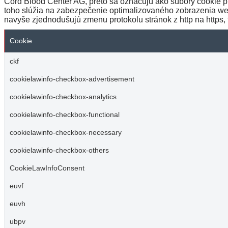
Cord Blood Center AG, preto sa označujú ako súbory cookie pr
toho slúžia na zabezpečenie optimalizovaného zobrazenia web
navyše zjednodušujú zmenu protokolu stránok z http na https
Cookie
ckf
cookielawinfo-checkbox-advertisement
cookielawinfo-checkbox-analytics
cookielawinfo-checkbox-functional
cookielawinfo-checkbox-necessary
cookielawinfo-checkbox-others
CookieLawInfoConsent
euvf
euvh
ubpv