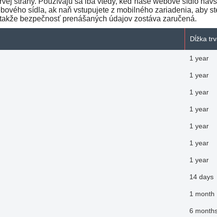
vej strany. Používajú sa iba vtedy, keď naše webové sídlo navš
ového sídla, ak naň vstupujete z mobilného zariadenia, aby st
, takže bezpečnosť prenášaných údajov zostáva zaručená.
Dĺžka tr
1 year
1 year
1 year
1 year
1 year
1 year
1 year
14 days
1 month
6 months