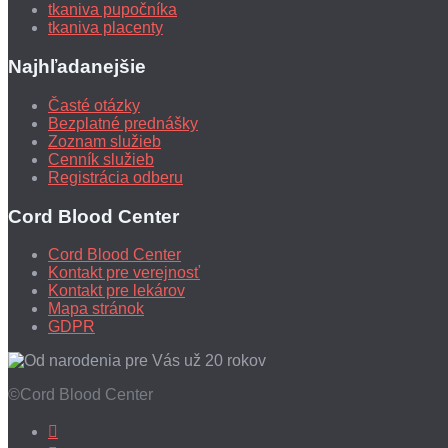
tkaniva pupočníka
tkaniva placenty
Najhľadanejšie
Časté otázky
Bezplatné prednášky
Zoznam služieb
Cenník služieb
Registrácia odberu
Cord Blood Center
Cord Blood Center
Kontakt pre verejnosť
Kontakt pre lekárov
Mapa stránok
GDPR
©Cord Blood Center