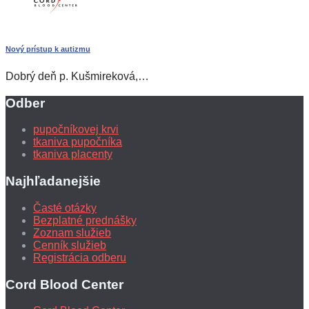
Nový prístup k autizmu
Dobrý deň p. Kušmireková,…
Odber
pupočníkovej krvi
tkaniva pupočníka
tkaniva placenty
Najhľadanejšie
Časté otázky
Bezplatné prednášky
Zoznam služieb
Cenník služieb
Registrácia odberu
Cord Blood Center