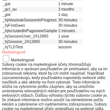
_gat
1 minute
_gcl_au
3 months
_gid
1 day
_hjAbsoluteSessionInProgress
30 minutes
_hjFirstSeen
30 minutes
_hjIncludedInPageviewSample
2 minutes
_hjSessionUser_2412865
1 year
_hjSession_2412865
30 minutes
_hjTLDTest
session
Marketingové
Marketingové
Súbory cookie na marketingové účely zhromažďujú
informácie o správaní používateľov pri prehliadaní, aby sa im
zobrazovali reklamy, ktoré by ich mohli zaujímať. Napríklad
zaznamenávajú, kedy používatelia naposledy webové sídlo
navštívili a aké aktivity na ňom vykonali. Tieto informácie
slúžia na vytvorenie profilu záujmov, aby sa umožnilo
umiestnenie relevantných reklám pre používateľov na iných
webových sídlach. Ďalšou výhodou týchto súborov cookie je,
že získané informácie možno použiť na obmedzenie počtu
reklám a zabránenie ich nadmernému zobrazovaniu. Súbory
cookie na marketingové účely umiestňujú na webové sídla