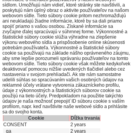
sídlom. Umožňujú nám vidieť, ktoré stránky ste navštívili, a
poskytujú nám úplný obraz o aktivite používateľov na našom
webovom sídle. Tieto súbory cookie pritom nezhromažďujú
ani neukladajú žiadne informácie, ktoré by sa dali priamo
spojiť priamo s vašou osobou. Získané informácie sa
zvyčajne ďalej spracúvajú v súhrnnej forme. Výkonnostné a
štatistické súbory cookie slúžia výhradne na zlepšenie
výkonu webového sídla a prispôsobenie online skúsenosti
potrebám používateľa. Výkonnostné a štatistické súbory
cookie sa používajú na základe nášho oprávneného záujmu,
aby sme lepšie porozumeli správaniu používateľov na tomto
webovom sídle. Tieto súbory cookie však môžete kedykoľvek
deaktivovať pomocou nižšie uvedených tlačidiel alebo cez
nastavenia v svojom prehliadači. Ak ste nám samostatne
udelili súhlas so spracúvaním vašich osobných údajov na
reklamné účely vrátane vytvorenia zákazníckeho profilu,
údaje z výkonnostných a štatistických súborov cookie sa
použijú na tieto účely. Predpokladom na použitie takýchto
údajov je naša možnosť prepojiť ID súboru cookie s vaším
profilom, napr. keď navštívite naše webové sídlo a prihlásite
sa do svojho konta.
Cookie
Dĺžka trvania
CONSENT
2 years
_ga
2 years