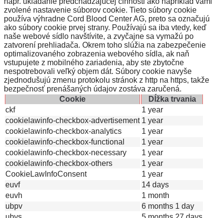
napr. ukladanie predchádzajúcej činnosti ako napríklad vami
zvolené nastavenie súborov cookie. Tieto súbory cookie
používa výhradne Cord Blood Center AG, preto sa označujú
ako súbory cookie prvej strany. Používajú sa iba vtedy, keď
naše webové sídlo navštívite, a zvyčajne sa vymažú po
zatvorení prehliadača. Okrem toho slúžia na zabezpečenie
optimalizovaného zobrazenia webového sídla, ak naň
vstupujete z mobilného zariadenia, aby ste zbytočne
nespotrebovali veľký objem dát. Súbory cookie navyše
zjednodušujú zmenu protokolu stránok z http na https, takže
bezpečnosť prenášaných údajov zostáva zaručená.
Cookie
Dĺžka trvania
ckf
1 year
cookielawinfo-checkbox-advertisement
1 year
cookielawinfo-checkbox-analytics
1 year
cookielawinfo-checkbox-functional
1 year
cookielawinfo-checkbox-necessary
1 year
cookielawinfo-checkbox-others
1 year
CookieLawInfoConsent
1 year
euvf
14 days
euvh
1 month
ubpv
6 months 1 day
ubvs
5 months 27 days