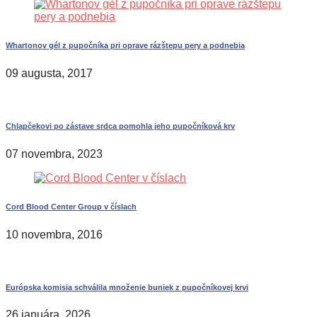
Whartonov gél z pupočníka pri oprave rázštepu pery a podnebia
09 augusta, 2017
Chlapčekovi po zástave srdca pomohla jeho pupočníková krv
07 novembra, 2023
Cord Blood Center Group v číslach
10 novembra, 2016
Európska komisia schválila množenie buniek z pupočníkovej krvi
26 januára, 2026