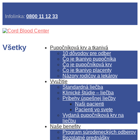
Infolinka:
0800 11 12 33
Všetky
Pupočníková krv a tkanivá
10 dôvodov pre odber
Čo je tkanivo pupočníka
Čo je pupočníková krv
Čo je tkanivo placenty
Názory rodičov a lekárov
Využitie
Štandardná liečba
Klinické štúdie – liečba
Príbehy úspešnej liečby
Naši pacienti
Pacienti vo svete
Vydaná pupočníková krv na
liečbu
Naše benefity
Program súrodeneckých odberov
Bezplatné prednášky