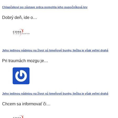
Chlapčekovi po zástave srdca pomohla jeho pupočníková krv
Dobrý deň, ide o…
Jeho jedinou nádejou na život sú kmeňové bunky, liečba je však veľmi drahá
Pri traumách mozgu je…
Jeho jedinou nádejou na život sú kmeňové bunky, liečba je však veľmi drahá
Chcem sa informovať či…