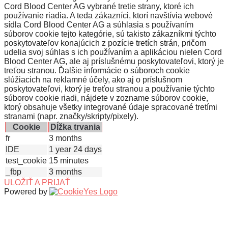
Cord Blood Center AG vybrané tretie strany, ktoré ich
používanie riadia. A teda zákazníci, ktorí navštívia webové
sídla Cord Blood Center AG a súhlasia s používaním
súborov cookie tejto kategórie, sú takisto zákazníkmi týchto
poskytovateľov konajúcich z pozície tretích strán, pričom
udelia svoj súhlas s ich používaním a aplikáciou nielen Cord
Blood Center AG, ale aj príslušnému poskytovateľovi, ktorý je
treťou stranou. Ďalšie informácie o súboroch cookie
slúžiacich na reklamné účely, ako aj o príslušnom
poskytovateľovi, ktorý je treťou stranou a používanie týchto
súborov cookie riadi, nájdete v zozname súborov cookie,
ktorý obsahuje všetky integrované údaje spracované tretími
stranami (napr. značky/skripty/pixely).
Cookie
Dĺžka trvania
fr
3 months
IDE
1 year 24 days
test_cookie
15 minutes
_fbp
3 months
ULOŽIŤ A PRIJAŤ
Powered by