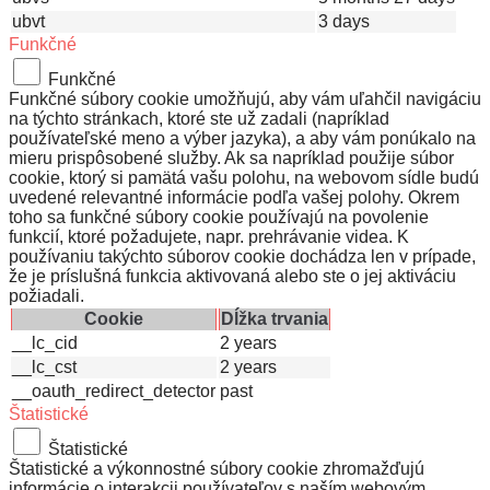
ubvt
3 days
Funkčné
Funkčné
Funkčné súbory cookie umožňujú, aby vám uľahčil navigáciu
na týchto stránkach, ktoré ste už zadali (napríklad
používateľské meno a výber jazyka), a aby vám ponúkalo na
mieru prispôsobené služby. Ak sa napríklad použije súbor
cookie, ktorý si pamätá vašu polohu, na webovom sídle budú
uvedené relevantné informácie podľa vašej polohy. Okrem
toho sa funkčné súbory cookie používajú na povolenie
funkcií, ktoré požadujete, napr. prehrávanie videa. K
používaniu takýchto súborov cookie dochádza len v prípade,
že je príslušná funkcia aktivovaná alebo ste o jej aktiváciu
požiadali.
Cookie
Dĺžka trvania
__lc_cid
2 years
__lc_cst
2 years
__oauth_redirect_detector
past
Štatistické
Štatistické
Štatistické a výkonnostné súbory cookie zhromažďujú
informácie o interakcii používateľov s naším webovým