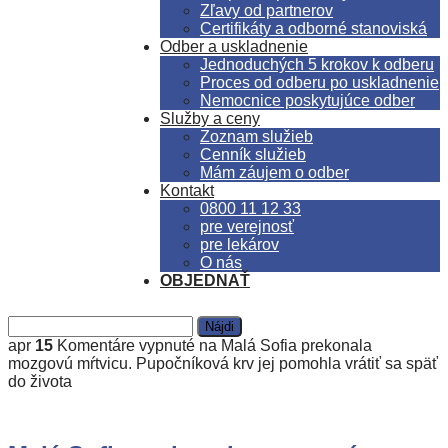
Zľavy od partnerov
Certifikáty a odborné stanoviská
Odber a uskladnenie
Jednoduchých 5 krokov k odberu
Proces od odberu po uskladnenie
Nemocnice poskytujúce odber
Služby a ceny
Zoznam služieb
Cenník služieb
Mám záujem o odber
Kontakt
0800 11 12 33
pre verejnosť
pre lekárov
O nás
OBJEDNAŤ
apr
15
Komentáre vypnuté
na Malá Sofia prekonala
mozgovú mŕtvicu. Pupočníková krv jej pomohla vrátiť sa späť
do života