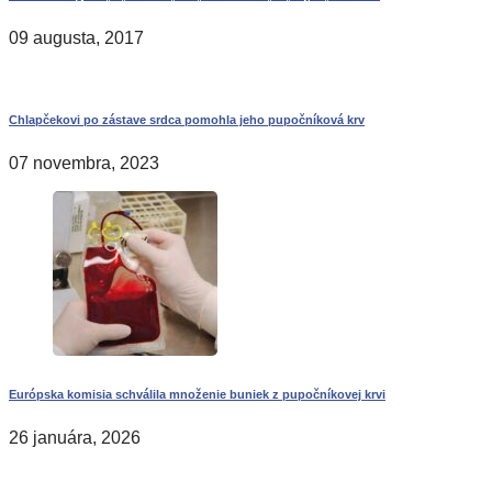
09 augusta, 2017
Chlapčekovi po zástave srdca pomohla jeho pupočníková krv
07 novembra, 2023
Európska komisia schválila množenie buniek z pupočníkovej krvi
26 januára, 2026