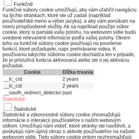
Funkčné
Funkčné súbory cookie umožňujú, aby vám uľahčil navigáciu
na týchto stránkach, ktoré ste už zadali (napríklad
používateľské meno a výber jazyka), a aby vám ponúkalo na
mieru prispôsobené služby. Ak sa napríklad použije súbor
cookie, ktorý si pamätá vašu polohu, na webovom sídle budú
uvedené relevantné informácie podľa vašej polohy. Okrem
toho sa funkčné súbory cookie používajú na povolenie
funkcií, ktoré požadujete, napr. prehrávanie videa. K
používaniu takýchto súborov cookie dochádza len v prípade,
že je príslušná funkcia aktivovaná alebo ste o jej aktiváciu
požiadali.
Cookie
Dĺžka trvania
__lc_cid
2 years
__lc_cst
2 years
__oauth_redirect_detector
past
Štatistické
Štatistické
Štatistické a výkonnostné súbory cookie zhromažďujú
informácie o interakcii používateľov s naším webovým
sídlom. Umožňujú nám vidieť, ktoré stránky ste navštívili, a
poskytujú nám úplný obraz o aktivite používateľov na našom
webovom sídle. Tieto súbory cookie pritom nezhromažďujú