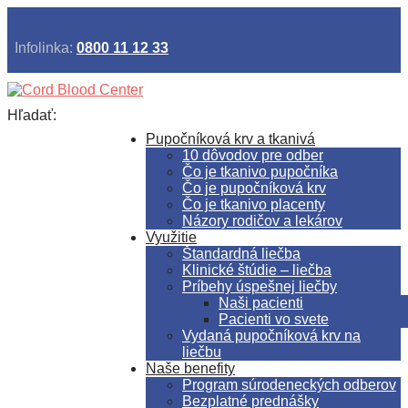
Infolinka:
0800 11 12 33
Hľadať:
Pupočníková krv a tkanivá
10 dôvodov pre odber
Čo je tkanivo pupočníka
Čo je pupočníková krv
Čo je tkanivo placenty
Názory rodičov a lekárov
Využitie
Štandardná liečba
Klinické štúdie – liečba
Príbehy úspešnej liečby
Naši pacienti
Pacienti vo svete
Vydaná pupočníková krv na
liečbu
Naše benefity
Program súrodeneckých odberov
Bezplatné prednášky