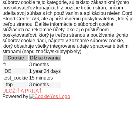
súborov cookie tejto kategórie, sú takisto zákazníkmi týchto
poskytovateľov konajúcich z pozície tretích strán, pričom
udelia svoj súhlas s ich používaním a aplikáciou nielen Cord
Blood Center AG, ale aj príslušnému poskytovateľovi, ktorý je
treťou stranou. Ďalšie informácie o súboroch cookie
slúžiacich na reklamné účely, ako aj o príslušnom
poskytovateľovi, ktorý je treťou stranou a používanie týchto
súborov cookie riadi, nájdete v zozname súborov cookie,
ktorý obsahuje všetky integrované údaje spracované tretími
stranami (napr. značky/skripty/pixely).
Cookie
Dĺžka trvania
fr
3 months
IDE
1 year 24 days
test_cookie
15 minutes
_fbp
3 months
ULOŽIŤ A PRIJAŤ
Powered by