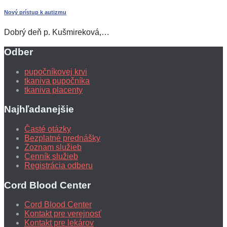
Nový prístup k autizmu
Dobrý deň p. Kušmireková,…
Odber
pupočníkovej krvi
tkaniva pupočníka
tkaniva placenty
Najhľadanejšie
Časté otázky
Bezplatné prednášky
Zoznam služieb
Cenník služieb
Registrácia odberu
Cord Blood Center
Cord Blood Center
Kontakt pre verejnosť
Kontakt pre lekárov