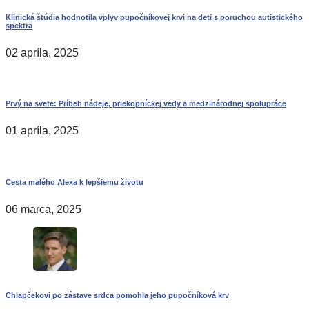
Klinická štúdia hodnotila vplyv pupočníkovej krvi na deti s poruchou autistického
spektra
02 apríla, 2025
Prvý na svete: Príbeh nádeje, priekopníckej vedy a medzinárodnej spolupráce
01 apríla, 2025
Cesta malého Alexa k lepšiemu životu
06 marca, 2025
Chlapčekovi po zástave srdca pomohla jeho pupočníková krv