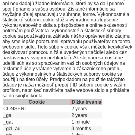
ani neukladajú žiadne informácie, ktoré by sa dali priamo
spojiť priamo s vašou osobou. Získané informácie sa
zvyčajne ďalej spracúvajú v súhrnnej forme. Výkonnostné a
štatistické súbory cookie slúžia výhradne na zlepšenie
výkonu webového sídla a prispôsobenie online skúsenosti
potrebám používateľa. Výkonnostné a štatistické súbory
cookie sa používajú na základe nášho oprávneného záujmu,
aby sme lepšie porozumeli správaniu používateľov na tomto
webovom sídle. Tieto súbory cookie však môžete kedykoľvek
deaktivovať pomocou nižšie uvedených tlačidiel alebo cez
nastavenia v svojom prehliadači. Ak ste nám samostatne
udelili súhlas so spracúvaním vašich osobných údajov na
reklamné účely vrátane vytvorenia zákazníckeho profilu,
údaje z výkonnostných a štatistických súborov cookie sa
použijú na tieto účely. Predpokladom na použitie takýchto
údajov je naša možnosť prepojiť ID súboru cookie s vaším
profilom, napr. keď navštívite naše webové sídlo a prihlásite
sa do svojho konta.
Cookie
Dĺžka trvania
CONSENT
2 years
_ga
2 years
_gat
1 minute
_gcl_au
3 months