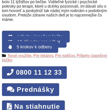
bolo 11 týždňov po liečbe. Viditeľné fyzické i psychické
pokroky po terapii, ktoré u dcérky pozorovali, im dávali silu o
tom hovoriť a poskytnúť tak nádej iným rodinám s podobným
osudom. Pretože zdravie našich detí je to najcennejšie čo
máme.
príbehy úspešnej liečby
10 dôvodov pre odber
5 krokov k odberu
Nové využitie
,
Pre lekárov
,
Pre rodičov
,
Príbehy úspešnej
liečby
0800 11 12 33
Prednášky
Na stiahnutie