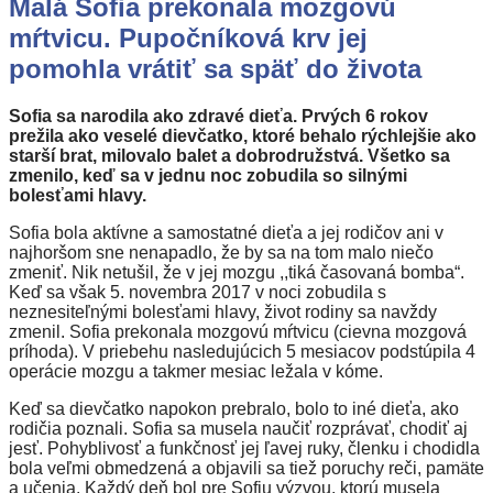
Malá Sofia prekonala mozgovú
mŕtvicu. Pupočníková krv jej
pomohla vrátiť sa späť do života
Sofia sa narodila ako zdravé dieťa. Prvých 6 rokov
prežila ako veselé dievčatko, ktoré behalo rýchlejšie ako
starší brat, milovalo balet a dobrodružstvá. Všetko sa
zmenilo, keď sa v jednu noc zobudila so silnými
bolesťami hlavy.
Sofia bola aktívne a samostatné dieťa a jej rodičov ani v
najhoršom sne nenapadlo, že by sa na tom malo niečo
zmeniť. Nik netušil, že v jej mozgu ,,tiká časovaná bomba“.
Keď sa však 5. novembra 2017 v noci zobudila s
neznesiteľnými bolesťami hlavy, život rodiny sa navždy
zmenil. Sofia prekonala mozgovú mŕtvicu (cievna mozgová
príhoda). V priebehu nasledujúcich 5 mesiacov podstúpila 4
operácie mozgu a takmer mesiac ležala v kóme.
Keď sa dievčatko napokon prebralo, bolo to iné dieťa, ako
rodičia poznali. Sofia sa musela naučiť rozprávať, chodiť aj
jesť. Pohyblivosť a funkčnosť jej ľavej ruky, členku i chodidla
bola veľmi obmedzená a objavili sa tiež poruchy reči, pamäte
a učenia. Každý deň bol pre Sofiu výzvou, ktorú musela