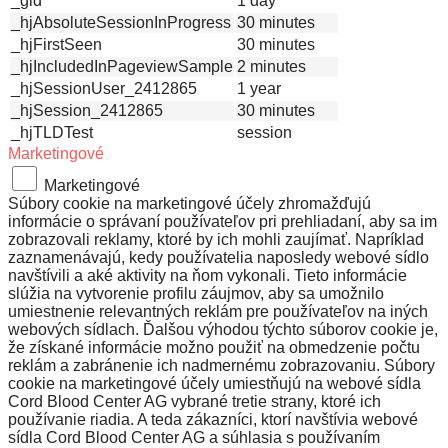
_gid
1 day
_hjAbsoluteSessionInProgress
30 minutes
_hjFirstSeen
30 minutes
_hjIncludedInPageviewSample
2 minutes
_hjSessionUser_2412865
1 year
_hjSession_2412865
30 minutes
_hjTLDTest
session
Marketingové
Marketingové
Súbory cookie na marketingové účely zhromažďujú
informácie o správaní používateľov pri prehliadaní, aby sa im
zobrazovali reklamy, ktoré by ich mohli zaujímať. Napríklad
zaznamenávajú, kedy používatelia naposledy webové sídlo
navštívili a aké aktivity na ňom vykonali. Tieto informácie
slúžia na vytvorenie profilu záujmov, aby sa umožnilo
umiestnenie relevantných reklám pre používateľov na iných
webových sídlach. Ďalšou výhodou týchto súborov cookie je,
že získané informácie možno použiť na obmedzenie počtu
reklám a zabránenie ich nadmernému zobrazovaniu. Súbory
cookie na marketingové účely umiestňujú na webové sídla
Cord Blood Center AG vybrané tretie strany, ktoré ich
používanie riadia. A teda zákazníci, ktorí navštívia webové
sídla Cord Blood Center AG a súhlasia s používaním