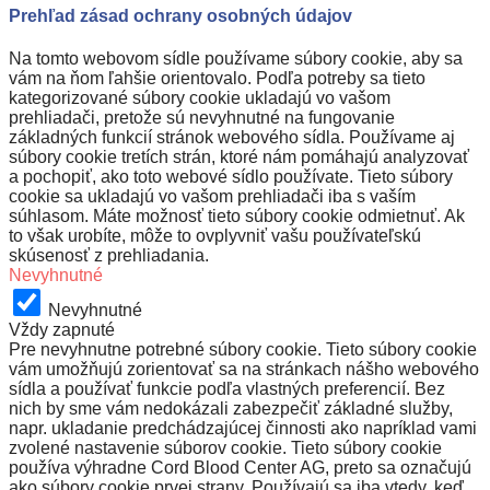
Prehľad zásad ochrany osobných údajov
Na tomto webovom sídle používame súbory cookie, aby sa
vám na ňom ľahšie orientovalo. Podľa potreby sa tieto
kategorizované súbory cookie ukladajú vo vašom
prehliadači, pretože sú nevyhnutné na fungovanie
základných funkcií stránok webového sídla. Používame aj
súbory cookie tretích strán, ktoré nám pomáhajú analyzovať
a pochopiť, ako toto webové sídlo používate. Tieto súbory
cookie sa ukladajú vo vašom prehliadači iba s vaším
súhlasom. Máte možnosť tieto súbory cookie odmietnuť. Ak
to však urobíte, môže to ovplyvniť vašu používateľskú
skúsenosť z prehliadania.
Nevyhnutné
Nevyhnutné
Vždy zapnuté
Pre nevyhnutne potrebné súbory cookie. Tieto súbory cookie
vám umožňujú zorientovať sa na stránkach nášho webového
sídla a používať funkcie podľa vlastných preferencií. Bez
nich by sme vám nedokázali zabezpečiť základné služby,
napr. ukladanie predchádzajúcej činnosti ako napríklad vami
zvolené nastavenie súborov cookie. Tieto súbory cookie
používa výhradne Cord Blood Center AG, preto sa označujú
ako súbory cookie prvej strany. Používajú sa iba vtedy, keď