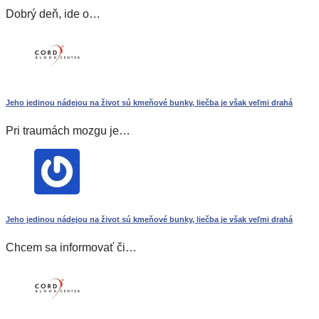
Dobrý deň, ide o…
Jeho jedinou nádejou na život sú kmeňové bunky, liečba je však veľmi drahá
Pri traumách mozgu je…
Jeho jedinou nádejou na život sú kmeňové bunky, liečba je však veľmi drahá
Chcem sa informovať či…