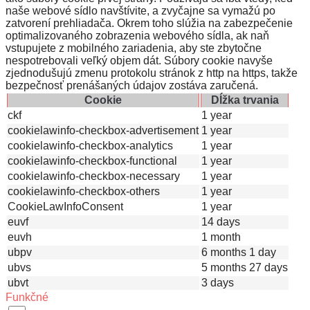
naše webové sídlo navštívite, a zvyčajne sa vymažú po
zatvorení prehliadača. Okrem toho slúžia na zabezpečenie
optimalizovaného zobrazenia webového sídla, ak naň
vstupujete z mobilného zariadenia, aby ste zbytočne
nespotrebovali veľký objem dát. Súbory cookie navyše
zjednodušujú zmenu protokolu stránok z http na https, takže
bezpečnosť prenášaných údajov zostáva zaručená.
Cookie
Dĺžka trvania
ckf
1 year
cookielawinfo-checkbox-advertisement
1 year
cookielawinfo-checkbox-analytics
1 year
cookielawinfo-checkbox-functional
1 year
cookielawinfo-checkbox-necessary
1 year
cookielawinfo-checkbox-others
1 year
CookieLawInfoConsent
1 year
euvf
14 days
euvh
1 month
ubpv
6 months 1 day
ubvs
5 months 27 days
ubvt
3 days
Funkčné