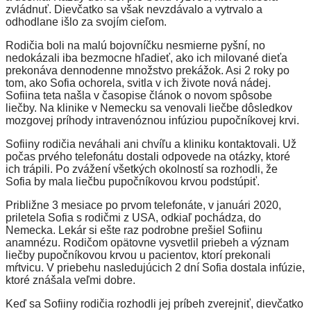
zvládnuť. Dievčatko sa však nevzdávalo a vytrvalo a
odhodlane išlo za svojím cieľom.
Rodičia boli na malú bojovníčku nesmierne pyšní, no
nedokázali iba bezmocne hľadieť, ako ich milované dieťa
prekonáva dennodenne množstvo prekážok. Asi 2 roky po
tom, ako Sofia ochorela, svitla v ich živote nová nádej.
Sofiina teta našla v časopise článok o novom spôsobe
liečby. Na klinike v Nemecku sa venovali liečbe dôsledkov
mozgovej príhody intravenóznou infúziou pupočníkovej krvi.
Sofiiny rodičia neváhali ani chvíľu a kliniku kontaktovali. Už
počas prvého telefonátu dostali odpovede na otázky, ktoré
ich trápili. Po zvážení všetkých okolností sa rozhodli, že
Sofia by mala liečbu pupočníkovou krvou podstúpiť.
Približne 3 mesiace po prvom telefonáte, v januári 2020,
priletela Sofia s rodičmi z USA, odkiaľ pochádza, do
Nemecka. Lekár si ešte raz podrobne prešiel Sofiinu
anamnézu. Rodičom opätovne vysvetlil priebeh a význam
liečby pupočníkovou krvou u pacientov, ktorí prekonali
mŕtvicu. V priebehu nasledujúcich 2 dní Sofia dostala infúzie,
ktoré znášala veľmi dobre.
Keď sa Sofiiny rodičia rozhodli jej príbeh zverejniť, dievčatko