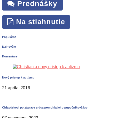
Prednášky
Na stiahnutie
Populárne
Najnovšie
Komentáre
Nový prístup k autizmu
21 apríla, 2016
Chlapčekovi po zástave srdca pomohla jeho pupočníková krv
07 novembra, 2023