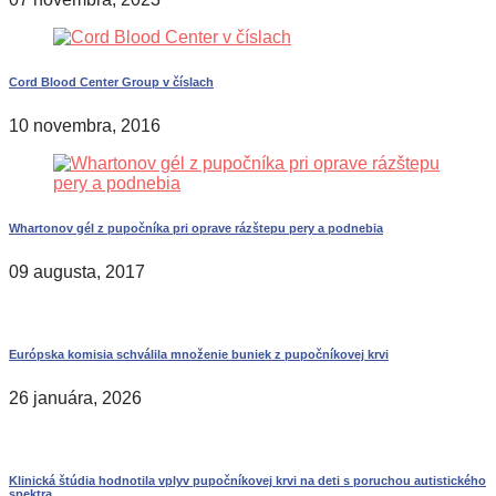
Cord Blood Center Group v číslach
10 novembra, 2016
Whartonov gél z pupočníka pri oprave rázštepu pery a podnebia
09 augusta, 2017
Európska komisia schválila množenie buniek z pupočníkovej krvi
26 januára, 2026
Klinická štúdia hodnotila vplyv pupočníkovej krvi na deti s poruchou autistického
spektra