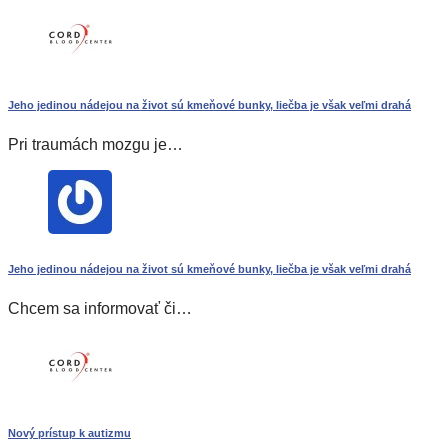
Jeho jedinou nádejou na život sú kmeňové bunky, liečba je však veľmi drahá
Pri traumách mozgu je…
Jeho jedinou nádejou na život sú kmeňové bunky, liečba je však veľmi drahá
Chcem sa informovať či…
Nový prístup k autizmu