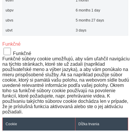
euvh
1 month
ubpv
6 months 1 day
ubvs
5 months 27 days
ubvt
3 days
Funkčné
Funkčné
Funkčné súbory cookie umožňujú, aby vám uľahčil navigáciu
na týchto stránkach, ktoré ste už zadali (napríklad
používateľské meno a výber jazyka), a aby vám ponúkalo na
mieru prispôsobené služby. Ak sa napríklad použije súbor
cookie, ktorý si pamätá vašu polohu, na webovom sídle budú
uvedené relevantné informácie podľa vašej polohy. Okrem
toho sa funkčné súbory cookie používajú na povolenie
funkcií, ktoré požadujete, napr. prehrávanie videa. K
používaniu takýchto súborov cookie dochádza len v prípade,
že je príslušná funkcia aktivovaná alebo ste o jej aktiváciu
požiadali.
Cookie
Dĺžka trvania