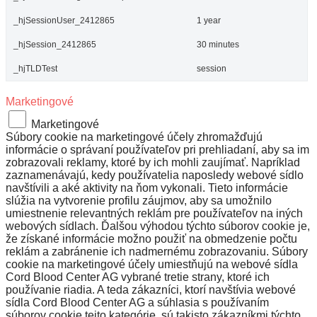
_hjSessionUser_2412865
1 year
_hjSession_2412865
30 minutes
_hjTLDTest
session
Marketingové
Marketingové
Súbory cookie na marketingové účely zhromažďujú
informácie o správaní používateľov pri prehliadaní, aby sa im
zobrazovali reklamy, ktoré by ich mohli zaujímať. Napríklad
zaznamenávajú, kedy používatelia naposledy webové sídlo
navštívili a aké aktivity na ňom vykonali. Tieto informácie
slúžia na vytvorenie profilu záujmov, aby sa umožnilo
umiestnenie relevantných reklám pre používateľov na iných
webových sídlach. Ďalšou výhodou týchto súborov cookie je,
že získané informácie možno použiť na obmedzenie počtu
reklám a zabránenie ich nadmernému zobrazovaniu. Súbory
cookie na marketingové účely umiestňujú na webové sídla
Cord Blood Center AG vybrané tretie strany, ktoré ich
používanie riadia. A teda zákazníci, ktorí navštívia webové
sídla Cord Blood Center AG a súhlasia s používaním
súborov cookie tejto kategórie, sú takisto zákazníkmi týchto