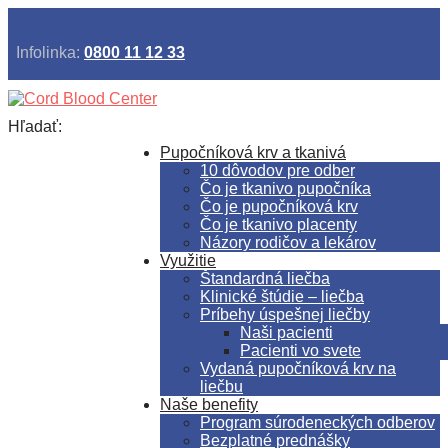
Infolinka:
0800 11 12 33
Hľadať:
Pupočníková krv a tkanivá
10 dôvodov pre odber
Čo je tkanivo pupočníka
Čo je pupočníková krv
Čo je tkanivo placenty
Názory rodičov a lekárov
Využitie
Štandardná liečba
Klinické štúdie – liečba
Príbehy úspešnej liečby
Naši pacienti
Pacienti vo svete
Vydaná pupočníková krv na
liečbu
Naše benefity
Program súrodeneckých odberov
Bezplatné prednášky