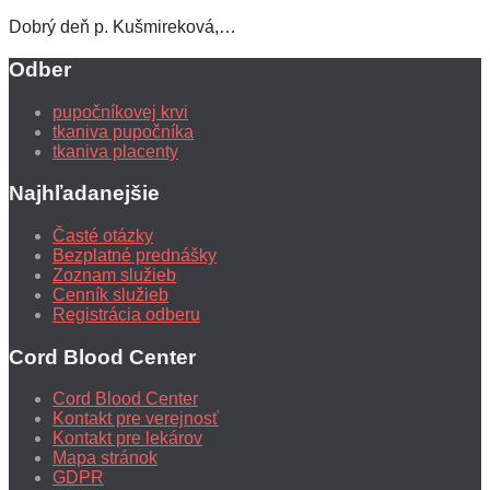
Dobrý deň p. Kušmireková,…
Odber
pupočníkovej krvi
tkaniva pupočníka
tkaniva placenty
Najhľadanejšie
Časté otázky
Bezplatné prednášky
Zoznam služieb
Cenník služieb
Registrácia odberu
Cord Blood Center
Cord Blood Center
Kontakt pre verejnosť
Kontakt pre lekárov
Mapa stránok
GDPR