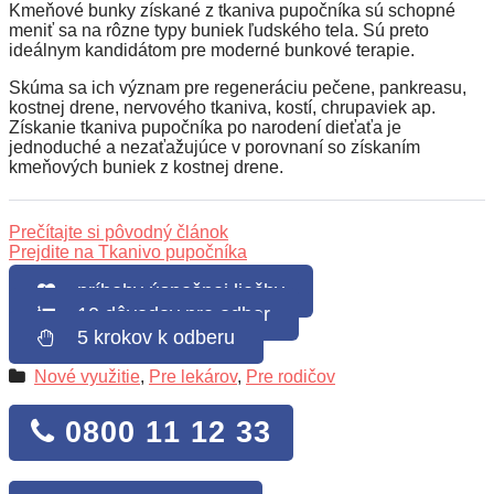
Kmeňové bunky získané z tkaniva pupočníka sú schopné
meniť sa na rôzne typy buniek ľudského tela. Sú preto
ideálnym kandidátom pre moderné bunkové terapie.
Skúma sa ich význam pre regeneráciu pečene, pankreasu,
kostnej drene, nervového tkaniva, kostí, chrupaviek ap.
Získanie tkaniva pupočníka po narodení dieťaťa je
jednoduché a nezaťažujúce v porovnaní so získaním
kmeňových buniek z kostnej drene.
Prečítajte si pôvodný článok
Prejdite na Tkanivo pupočníka
príbehy úspešnej liečby
10 dôvodov pre odber
5 krokov k odberu
Nové využitie
,
Pre lekárov
,
Pre rodičov
0800 11 12 33