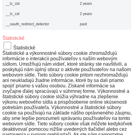
__lc_cid
2 years
__lc_cst
2 years
__oauth_redirect_detector
past
Štatistické
Štatistické
Štatistické a výkonnostné súbory cookie zhromažďujú
informácie o interakcii používateľov s naším webovým
sídlom. Umožňujú nám vidieť, ktoré stránky ste navštívili, a
poskytujú nám úplný obraz o aktivite používateľov na našom
webovom sídle. Tieto súbory cookie pritom nezhromažďujú
ani neukladajú žiadne informácie, ktoré by sa dali priamo
spojiť priamo s vašou osobou. Získané informácie sa
zvyčajne ďalej spracúvajú v súhrnnej forme. Výkonnostné a
štatistické súbory cookie slúžia výhradne na zlepšenie
výkonu webového sídla a prispôsobenie online skúsenosti
potrebám používateľa. Výkonnostné a štatistické súbory
cookie sa používajú na základe nášho oprávneného záujmu,
aby sme lepšie porozumeli správaniu používateľov na tomto
webovom sídle. Tieto súbory cookie však môžete kedykoľvek
deaktivovať pomocou nižšie uvedených tlačidiel alebo cez
nastavenia v svojom prehliadači. Ak ste nám samostatne