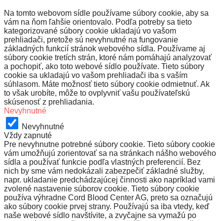
Na tomto webovom sídle používame súbory cookie, aby sa
vám na ňom ľahšie orientovalo. Podľa potreby sa tieto
kategorizované súbory cookie ukladajú vo vašom
prehliadači, pretože sú nevyhnutné na fungovanie
základných funkcií stránok webového sídla. Používame aj
súbory cookie tretích strán, ktoré nám pomáhajú analyzovať
a pochopiť, ako toto webové sídlo používate. Tieto súbory
cookie sa ukladajú vo vašom prehliadači iba s vaším
súhlasom. Máte možnosť tieto súbory cookie odmietnuť. Ak
to však urobíte, môže to ovplyvniť vašu používateľskú
skúsenosť z prehliadania.
Nevyhnutné
Nevyhnutné
Vždy zapnuté
Pre nevyhnutne potrebné súbory cookie. Tieto súbory cookie
vám umožňujú zorientovať sa na stránkach nášho webového
sídla a používať funkcie podľa vlastných preferencií. Bez
nich by sme vám nedokázali zabezpečiť základné služby,
napr. ukladanie predchádzajúcej činnosti ako napríklad vami
zvolené nastavenie súborov cookie. Tieto súbory cookie
používa výhradne Cord Blood Center AG, preto sa označujú
ako súbory cookie prvej strany. Používajú sa iba vtedy, keď
naše webové sídlo navštívite, a zvyčajne sa vymažú po