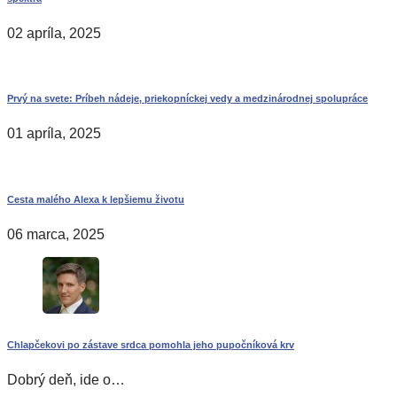
02 apríla, 2025
Prvý na svete: Príbeh nádeje, priekopníckej vedy a medzinárodnej spolupráce
01 apríla, 2025
Cesta malého Alexa k lepšiemu životu
06 marca, 2025
Chlapčekovi po zástave srdca pomohla jeho pupočníková krv
Dobrý deň, ide o…