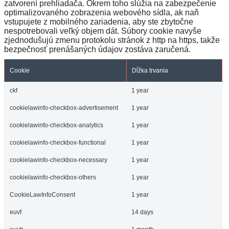
zatvorení prehliadača. Okrem toho slúžia na zabezpečenie
optimalizovaného zobrazenia webového sídla, ak naň
vstupujete z mobilného zariadenia, aby ste zbytočne
nespotrebovali veľký objem dát. Súbory cookie navyše
zjednodušujú zmenu protokolu stránok z http na https, takže
bezpečnosť prenášaných údajov zostáva zaručená.
Cookie
Dĺžka trvania
ckf
1 year
cookielawinfo-checkbox-advertisement
1 year
cookielawinfo-checkbox-analytics
1 year
cookielawinfo-checkbox-functional
1 year
cookielawinfo-checkbox-necessary
1 year
cookielawinfo-checkbox-others
1 year
CookieLawInfoConsent
1 year
euvf
14 days