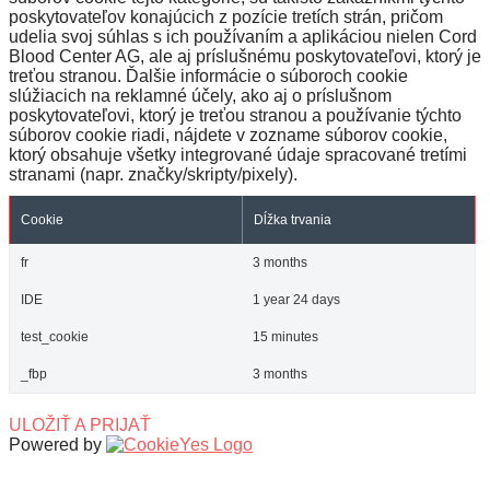
poskytovateľov konajúcich z pozície tretích strán, pričom
udelia svoj súhlas s ich používaním a aplikáciou nielen Cord
Blood Center AG, ale aj príslušnému poskytovateľovi, ktorý je
treťou stranou. Ďalšie informácie o súboroch cookie
slúžiacich na reklamné účely, ako aj o príslušnom
poskytovateľovi, ktorý je treťou stranou a používanie týchto
súborov cookie riadi, nájdete v zozname súborov cookie,
ktorý obsahuje všetky integrované údaje spracované tretími
stranami (napr. značky/skripty/pixely).
Cookie
Dĺžka trvania
fr
3 months
IDE
1 year 24 days
test_cookie
15 minutes
_fbp
3 months
ULOŽIŤ A PRIJAŤ
Powered by