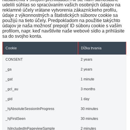
udelili súhlas so spracúvaním vašich osobných údajov na
reklamné účely vrátane vytvorenia zákazníckeho profilu,
údaje z výkonnostných a štatistických súborov cookie sa
použijú na tieto účely. Predpokladom na použitie takýchto
údajov je naša možnosť prepojiť ID súboru cookie s vaším
profilom, napr. keď navštívite naše webové sídlo a prihlásite
sa do svojho konta.
Cookie
Dĺžka trvania
CONSENT
2 years
_ga
2 years
_gat
1 minute
_gcl_au
3 months
_gid
1 day
_hjAbsoluteSessionInProgress
30 minutes
_hjFirstSeen
30 minutes
_hjIncludedInPageviewSample
2 minutes