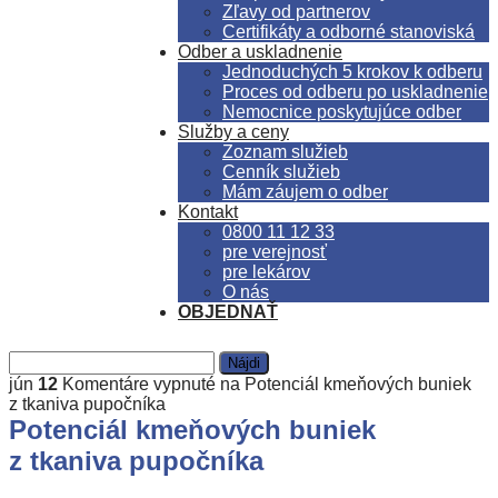
Zľavy od partnerov
Certifikáty a odborné stanoviská
Odber a uskladnenie
Jednoduchých 5 krokov k odberu
Proces od odberu po uskladnenie
Nemocnice poskytujúce odber
Služby a ceny
Zoznam služieb
Cenník služieb
Mám záujem o odber
Kontakt
0800 11 12 33
pre verejnosť
pre lekárov
O nás
OBJEDNAŤ
jún
12
Komentáre vypnuté
na Potenciál kmeňových buniek
z tkaniva pupočníka
Potenciál kmeňových buniek
z tkaniva pupočníka