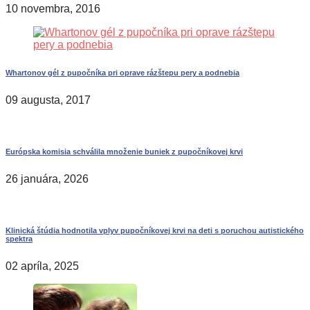
10 novembra, 2016
Whartonov gél z pupočníka pri oprave rázštepu pery a podnebia
09 augusta, 2017
Európska komisia schválila množenie buniek z pupočníkovej krvi
26 januára, 2026
Klinická štúdia hodnotila vplyv pupočníkovej krvi na deti s poruchou autistického
spektra
02 apríla, 2025