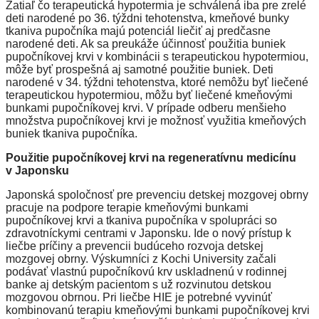
Zatiaľ čo terapeutická hypotermia je schválená iba pre zrelé
deti narodené po 36. týždni tehotenstva, kmeňové bunky
tkaniva pupočníka majú potenciál liečiť aj predčasne
narodené deti. Ak sa preukáže účinnosť použitia buniek
pupočníkovej krvi v kombinácii s terapeutickou hypotermiou,
môže byť prospešná aj samotné použitie buniek. Deti
narodené v 34. týždni tehotenstva, ktoré nemôžu byť liečené
terapeutickou hypotermiou, môžu byť liečené kmeňovými
bunkami pupočníkovej krvi. V prípade odberu menšieho
množstva pupočníkovej krvi je možnosť využitia kmeňových
buniek tkaniva pupočníka.
Použitie pupočníkovej krvi na regeneratívnu medicínu
v Japonsku
Japonská spoločnosť pre prevenciu detskej mozgovej obrny
pracuje na podpore terapie kmeňovými bunkami
pupočníkovej krvi a tkaniva pupočníka v spolupráci so
zdravotníckymi centrami v Japonsku. Ide o nový prístup k
liečbe príčiny a prevencii budúceho rozvoja detskej
mozgovej obrny. Výskumníci z Kochi University začali
podávať vlastnú pupočníkovú krv uskladnenú v rodinnej
banke aj detským pacientom s už rozvinutou detskou
mozgovou obrnou. Pri liečbe HIE je potrebné vyvinúť
kombinovanú terapiu kmeňovými bunkami pupočníkovej krvi