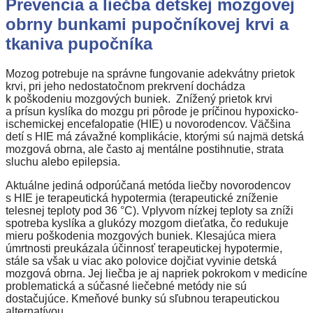
Prevencia a liečba detskej mozgovej
obrny bunkami pupočníkovej krvi a
tkaniva pupočníka
Mozog potrebuje na správne fungovanie adekvátny prietok
krvi, pri jeho nedostatočnom prekrvení dochádza
k poškodeniu mozgových buniek. Znížený prietok krvi
a prísun kyslíka do mozgu pri pôrode je príčinou hypoxicko-
ischemickej encefalopatie (HIE) u novorodencov. Väčšina
detí s HIE má závažné komplikácie, ktorými sú najmä detská
mozgová obrna, ale často aj mentálne postihnutie, strata
sluchu alebo epilepsia.
Aktuálne jediná odporúčaná metóda liečby novorodencov
s HIE je terapeutická hypotermia (terapeutické zníženie
telesnej teploty pod 36 °C). Vplyvom nízkej teploty sa zníži
spotreba kyslíka a glukózy mozgom dieťatka, čo redukuje
mieru poškodenia mozgových buniek. Klesajúca miera
úmrtnosti preukázala účinnosť terapeutickej hypotermie,
stále sa však u viac ako polovice dojčiat vyvinie detská
mozgová obrna. Jej liečba je aj napriek pokrokom v medicíne
problematická a súčasné liečebné metódy nie sú
dostačujúce. Kmeňové bunky sú sľubnou terapeutickou
alternatívou.