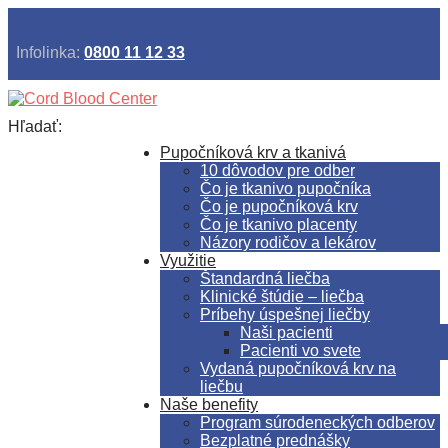
Infolinka:
0800 11 12 33
Hľadať:
Pupočníková krv a tkanivá
10 dôvodov pre odber
Čo je tkanivo pupočníka
Čo je pupočníková krv
Čo je tkanivo placenty
Názory rodičov a lekárov
Využitie
Štandardná liečba
Klinické štúdie – liečba
Príbehy úspešnej liečby
Naši pacienti
Pacienti vo svete
Vydaná pupočníková krv na
liečbu
Naše benefity
Program súrodeneckých odberov
Bezplatné prednášky