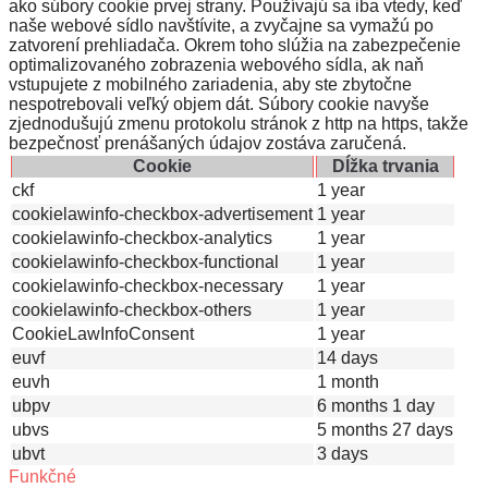
ako súbory cookie prvej strany. Používajú sa iba vtedy, keď
naše webové sídlo navštívite, a zvyčajne sa vymažú po
zatvorení prehliadača. Okrem toho slúžia na zabezpečenie
optimalizovaného zobrazenia webového sídla, ak naň
vstupujete z mobilného zariadenia, aby ste zbytočne
nespotrebovali veľký objem dát. Súbory cookie navyše
zjednodušujú zmenu protokolu stránok z http na https, takže
bezpečnosť prenášaných údajov zostáva zaručená.
Cookie
Dĺžka trvania
ckf
1 year
cookielawinfo-checkbox-advertisement
1 year
cookielawinfo-checkbox-analytics
1 year
cookielawinfo-checkbox-functional
1 year
cookielawinfo-checkbox-necessary
1 year
cookielawinfo-checkbox-others
1 year
CookieLawInfoConsent
1 year
euvf
14 days
euvh
1 month
ubpv
6 months 1 day
ubvs
5 months 27 days
ubvt
3 days
Funkčné