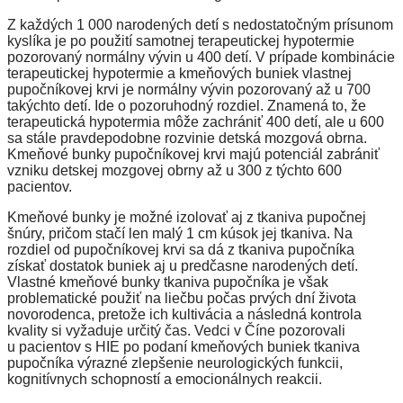
Z každých 1 000 narodených detí s nedostatočným prísunom
kyslíka je po použití samotnej terapeutickej hypotermie
pozorovaný normálny vývin u 400 detí. V prípade kombinácie
terapeutickej hypotermie a kmeňových buniek vlastnej
pupočníkovej krvi je normálny vývin pozorovaný až u 700
takýchto detí. Ide o pozoruhodný rozdiel. Znamená to, že
terapeutická hypotermia môže zachrániť 400 detí, ale u 600
sa stále pravdepodobne rozvinie detská mozgová obrna.
Kmeňové bunky pupočníkovej krvi majú potenciál zabrániť
vzniku detskej mozgovej obrny až u 300 z týchto 600
pacientov.
Kmeňové bunky je možné izolovať aj z tkaniva pupočnej
šnúry, pričom stačí len malý 1 cm kúsok jej tkaniva. Na
rozdiel od pupočníkovej krvi sa dá z tkaniva pupočníka
získať dostatok buniek aj u predčasne narodených detí.
Vlastné kmeňové bunky tkaniva pupočníka je však
problematické použiť na liečbu počas prvých dní života
novorodenca, pretože ich kultivácia a následná kontrola
kvality si vyžaduje určitý čas. Vedci v Číne pozorovali
u pacientov s HIE po podaní kmeňových buniek tkaniva
pupočníka výrazné zlepšenie neurologických funkcii,
kognitívnych schopností a emocionálnych reakcii.