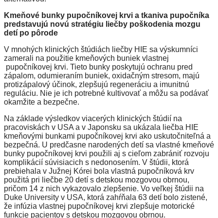
Kmeňové bunky pupočníkovej krvi a tkaniva pupočníka
predstavujú novú stratégiu liečby poškodenia mozgu
detí po pôrode
V mnohých klinických štúdiách liečby HIE sa výskumníci
zamerali na použitie kmeňových buniek vlastnej
pupočníkovej krvi. Tieto bunky poskytujú ochranu pred
zápalom, odumieraním buniek, oxidačným stresom, majú
protizápalový účinok, zlepšujú regeneráciu a imunitnú
reguláciu. Nie je ich potrebné kultivovať a môžu sa podávať
okamžite a bezpečne.
Na základe výsledkov viacerých klinických štúdií na
pracoviskách v USA a v Japonsku sa ukázala liečba HIE
kmeňovými bunkami pupočníkovej krvi ako uskutočniteľná a
bezpečná. U predčasne narodených detí sa vlastné kmeňové
bunky pupočníkovej krvi použili aj s cieľom zabrániť rozvoju
komplikácií súvisiacich s nedonosením. V štúdii, ktorá
prebiehala v Južnej Kórei bola vlastná pupočníková krv
použitá pri liečbe 20 detí s detskou mozgovou obrnou,
pričom 14 z nich vykazovalo zlepšenie. Vo veľkej štúdii na
Duke University v USA, ktorá zahŕňala 63 detí bolo zistené,
že infúzia vlastnej pupočníkovej krvi zlepšuje motorické
funkcie pacientov s detskou mozgovou obrnou.