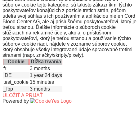
súborov cookie tejto kategórie, sú takisto zákazníkmi týchto
poskytovateľov konajúcich z pozície tretích strán, pričom
udelia svoj súhlas s ich používaním a aplikáciou nielen Cord
Blood Center AG, ale aj príslušnému poskytovateľovi, ktorý je
treťou stranou. Ďalšie informácie o súboroch cookie
slúžiacich na reklamné účely, ako aj o príslušnom
poskytovateľovi, ktorý je treťou stranou a používanie týchto
súborov cookie riadi, nájdete v zozname súborov cookie,
ktorý obsahuje všetky integrované údaje spracované tretími
stranami (napr. značky/skripty/pixely).
Cookie
Dĺžka trvania
fr
3 months
IDE
1 year 24 days
test_cookie
15 minutes
_fbp
3 months
ULOŽIŤ A PRIJAŤ
Powered by