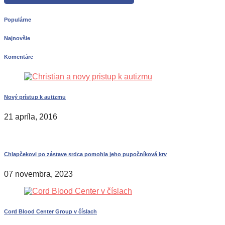
Populárne
Najnovšie
Komentáre
Nový prístup k autizmu
21 apríla, 2016
Chlapčekovi po zástave srdca pomohla jeho pupočníková krv
07 novembra, 2023
Cord Blood Center Group v číslach