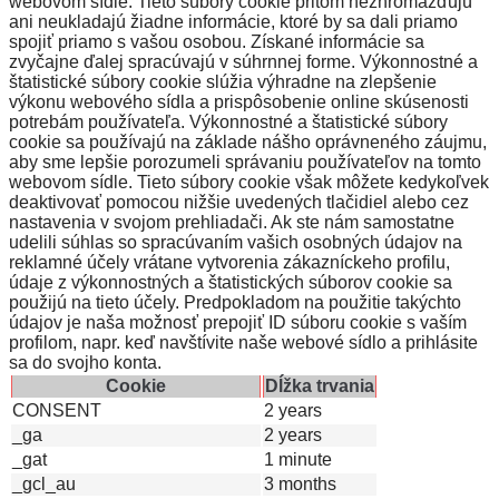
webovom sídle. Tieto súbory cookie pritom nezhromažďujú
ani neukladajú žiadne informácie, ktoré by sa dali priamo
spojiť priamo s vašou osobou. Získané informácie sa
zvyčajne ďalej spracúvajú v súhrnnej forme. Výkonnostné a
štatistické súbory cookie slúžia výhradne na zlepšenie
výkonu webového sídla a prispôsobenie online skúsenosti
potrebám používateľa. Výkonnostné a štatistické súbory
cookie sa používajú na základe nášho oprávneného záujmu,
aby sme lepšie porozumeli správaniu používateľov na tomto
webovom sídle. Tieto súbory cookie však môžete kedykoľvek
deaktivovať pomocou nižšie uvedených tlačidiel alebo cez
nastavenia v svojom prehliadači. Ak ste nám samostatne
udelili súhlas so spracúvaním vašich osobných údajov na
reklamné účely vrátane vytvorenia zákazníckeho profilu,
údaje z výkonnostných a štatistických súborov cookie sa
použijú na tieto účely. Predpokladom na použitie takýchto
údajov je naša možnosť prepojiť ID súboru cookie s vaším
profilom, napr. keď navštívite naše webové sídlo a prihlásite
sa do svojho konta.
Cookie
Dĺžka trvania
CONSENT
2 years
_ga
2 years
_gat
1 minute
_gcl_au
3 months