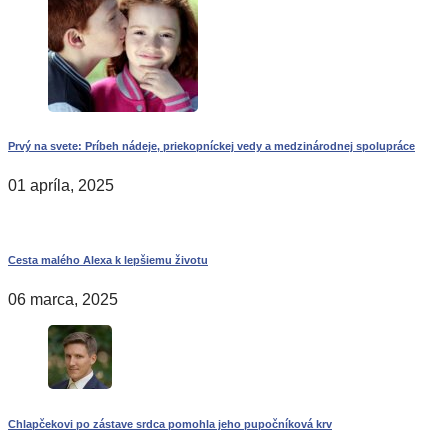
Prvý na svete: Príbeh nádeje, priekopníckej vedy a medzinárodnej spolupráce
01 apríla, 2025
Cesta malého Alexa k lepšiemu životu
06 marca, 2025
Chlapčekovi po zástave srdca pomohla jeho pupočníková krv