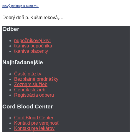
Nový prístup k autizmu
Dobrý deň p. Kušmireková,…
Odber
pupočníkovej krvi
tkaniva pupočníka
tkaniva placenty
Najhľadanejšie
Časté otázky
Bezplatné prednášky
Zoznam služieb
Cenník služieb
Registrácia odberu
Cord Blood Center
Cord Blood Center
Kontakt pre verejnosť
Kontakt pre lekárov