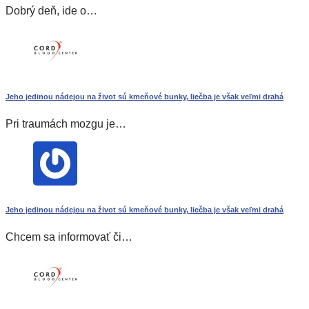
Dobrý deň, ide o…
Jeho jedinou nádejou na život sú kmeňové bunky, liečba je však veľmi drahá
Pri traumách mozgu je…
Jeho jedinou nádejou na život sú kmeňové bunky, liečba je však veľmi drahá
Chcem sa informovať či…