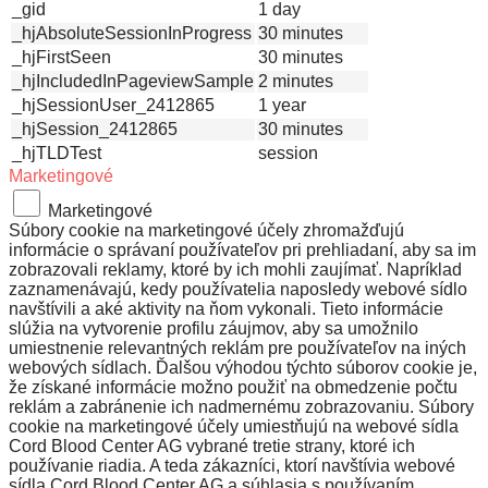
_gid
1 day
_hjAbsoluteSessionInProgress
30 minutes
_hjFirstSeen
30 minutes
_hjIncludedInPageviewSample
2 minutes
_hjSessionUser_2412865
1 year
_hjSession_2412865
30 minutes
_hjTLDTest
session
Marketingové
Marketingové
Súbory cookie na marketingové účely zhromažďujú
informácie o správaní používateľov pri prehliadaní, aby sa im
zobrazovali reklamy, ktoré by ich mohli zaujímať. Napríklad
zaznamenávajú, kedy používatelia naposledy webové sídlo
navštívili a aké aktivity na ňom vykonali. Tieto informácie
slúžia na vytvorenie profilu záujmov, aby sa umožnilo
umiestnenie relevantných reklám pre používateľov na iných
webových sídlach. Ďalšou výhodou týchto súborov cookie je,
že získané informácie možno použiť na obmedzenie počtu
reklám a zabránenie ich nadmernému zobrazovaniu. Súbory
cookie na marketingové účely umiestňujú na webové sídla
Cord Blood Center AG vybrané tretie strany, ktoré ich
používanie riadia. A teda zákazníci, ktorí navštívia webové
sídla Cord Blood Center AG a súhlasia s používaním