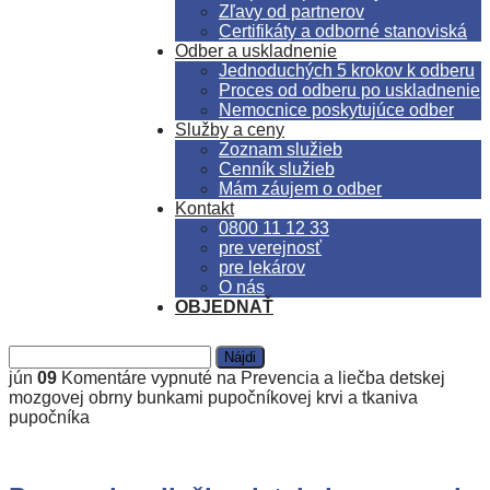
Zľavy od partnerov
Certifikáty a odborné stanoviská
Odber a uskladnenie
Jednoduchých 5 krokov k odberu
Proces od odberu po uskladnenie
Nemocnice poskytujúce odber
Služby a ceny
Zoznam služieb
Cenník služieb
Mám záujem o odber
Kontakt
0800 11 12 33
pre verejnosť
pre lekárov
O nás
OBJEDNAŤ
jún
09
Komentáre vypnuté
na Prevencia a liečba detskej
mozgovej obrny bunkami pupočníkovej krvi a tkaniva
pupočníka