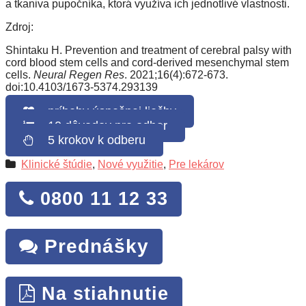
a tkaniva pupočníka, ktorá využíva ich jednotlivé vlastnosti.
Zdroj:
Shintaku H. Prevention and treatment of cerebral palsy with
cord blood stem cells and cord-derived mesenchymal stem
cells.
Neural Regen Res
. 2021;16(4):672-673.
doi:10.4103/1673-5374.293139
príbehy úspešnej liečby
10 dôvodov pre odber
5 krokov k odberu
Klinické štúdie
,
Nové využitie
,
Pre lekárov
0800 11 12 33
Prednášky
Na stiahnutie