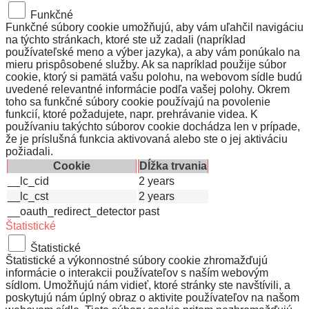
Funkčné
Funkčné súbory cookie umožňujú, aby vám uľahčil navigáciu
na týchto stránkach, ktoré ste už zadali (napríklad
používateľské meno a výber jazyka), a aby vám ponúkalo na
mieru prispôsobené služby. Ak sa napríklad použije súbor
cookie, ktorý si pamätá vašu polohu, na webovom sídle budú
uvedené relevantné informácie podľa vašej polohy. Okrem
toho sa funkčné súbory cookie používajú na povolenie
funkcií, ktoré požadujete, napr. prehrávanie videa. K
používaniu takýchto súborov cookie dochádza len v prípade,
že je príslušná funkcia aktivovaná alebo ste o jej aktiváciu
požiadali.
Cookie
Dĺžka trvania
__lc_cid
2 years
__lc_cst
2 years
__oauth_redirect_detector
past
Štatistické
Štatistické
Štatistické a výkonnostné súbory cookie zhromažďujú
informácie o interakcii používateľov s naším webovým
sídlom. Umožňujú nám vidieť, ktoré stránky ste navštívili, a
poskytujú nám úplný obraz o aktivite používateľov na našom