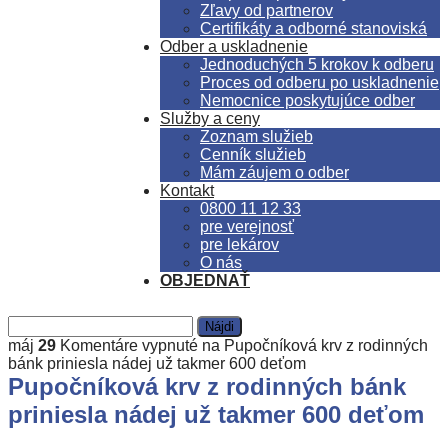
Zľavy od partnerov
Certifikáty a odborné stanoviská
Odber a uskladnenie
Jednoduchých 5 krokov k odberu
Proces od odberu po uskladnenie
Nemocnice poskytujúce odber
Služby a ceny
Zoznam služieb
Cenník služieb
Mám záujem o odber
Kontakt
0800 11 12 33
pre verejnosť
pre lekárov
O nás
OBJEDNAŤ
máj
29
Komentáre vypnuté
na Pupočníková krv z rodinných
bánk priniesla nádej už takmer 600 deťom
Pupočníková krv z rodinných bánk
priniesla nádej už takmer 600 deťom