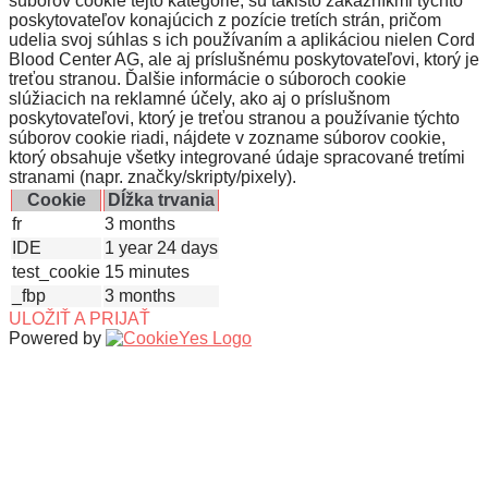
súborov cookie tejto kategórie, sú takisto zákazníkmi týchto
poskytovateľov konajúcich z pozície tretích strán, pričom
udelia svoj súhlas s ich používaním a aplikáciou nielen Cord
Blood Center AG, ale aj príslušnému poskytovateľovi, ktorý je
treťou stranou. Ďalšie informácie o súboroch cookie
slúžiacich na reklamné účely, ako aj o príslušnom
poskytovateľovi, ktorý je treťou stranou a používanie týchto
súborov cookie riadi, nájdete v zozname súborov cookie,
ktorý obsahuje všetky integrované údaje spracované tretími
stranami (napr. značky/skripty/pixely).
Cookie
Dĺžka trvania
fr
3 months
IDE
1 year 24 days
test_cookie
15 minutes
_fbp
3 months
ULOŽIŤ A PRIJAŤ
Powered by