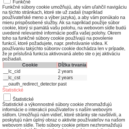
Funkčné
Funkčné súbory cookie umožňujú, aby vám uľahčil navigáciu
na týchto stránkach, ktoré ste už zadali (napríklad
používateľské meno a výber jazyka), a aby vám ponúkalo na
mieru prispôsobené služby. Ak sa napríklad použije súbor
cookie, ktorý si pamätá vašu polohu, na webovom sídle budú
uvedené relevantné informácie podľa vašej polohy. Okrem
toho sa funkčné súbory cookie používajú na povolenie
funkcií, ktoré požadujete, napr. prehrávanie videa. K
používaniu takýchto súborov cookie dochádza len v prípade,
že je príslušná funkcia aktivovaná alebo ste o jej aktiváciu
požiadali.
Cookie
Dĺžka trvania
__lc_cid
2 years
__lc_cst
2 years
__oauth_redirect_detector
past
Štatistické
Štatistické
Štatistické a výkonnostné súbory cookie zhromažďujú
informácie o interakcii používateľov s naším webovým
sídlom. Umožňujú nám vidieť, ktoré stránky ste navštívili, a
poskytujú nám úplný obraz o aktivite používateľov na našom
webovom sídle. Tieto súbory cookie pritom nezhromažďujú