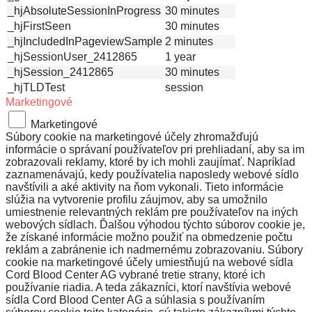
_hjAbsoluteSessionInProgress
30 minutes
_hjFirstSeen
30 minutes
_hjIncludedInPageviewSample
2 minutes
_hjSessionUser_2412865
1 year
_hjSession_2412865
30 minutes
_hjTLDTest
session
Marketingové
Marketingové
Súbory cookie na marketingové účely zhromažďujú
informácie o správaní používateľov pri prehliadaní, aby sa im
zobrazovali reklamy, ktoré by ich mohli zaujímať. Napríklad
zaznamenávajú, kedy používatelia naposledy webové sídlo
navštívili a aké aktivity na ňom vykonali. Tieto informácie
slúžia na vytvorenie profilu záujmov, aby sa umožnilo
umiestnenie relevantných reklám pre používateľov na iných
webových sídlach. Ďalšou výhodou týchto súborov cookie je,
že získané informácie možno použiť na obmedzenie počtu
reklám a zabránenie ich nadmernému zobrazovaniu. Súbory
cookie na marketingové účely umiestňujú na webové sídla
Cord Blood Center AG vybrané tretie strany, ktoré ich
používanie riadia. A teda zákazníci, ktorí navštívia webové
sídla Cord Blood Center AG a súhlasia s používaním