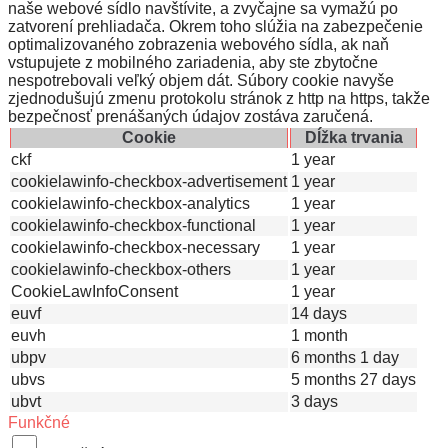
naše webové sídlo navštívite, a zvyčajne sa vymažú po
zatvorení prehliadača. Okrem toho slúžia na zabezpečenie
optimalizovaného zobrazenia webového sídla, ak naň
vstupujete z mobilného zariadenia, aby ste zbytočne
nespotrebovali veľký objem dát. Súbory cookie navyše
zjednodušujú zmenu protokolu stránok z http na https, takže
bezpečnosť prenášaných údajov zostáva zaručená.
Cookie
Dĺžka trvania
ckf
1 year
cookielawinfo-checkbox-advertisement
1 year
cookielawinfo-checkbox-analytics
1 year
cookielawinfo-checkbox-functional
1 year
cookielawinfo-checkbox-necessary
1 year
cookielawinfo-checkbox-others
1 year
CookieLawInfoConsent
1 year
euvf
14 days
euvh
1 month
ubpv
6 months 1 day
ubvs
5 months 27 days
ubvt
3 days
Funkčné