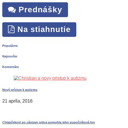
Prednášky
Na stiahnutie
Populárne
Najnovšie
Komentáre
Nový prístup k autizmu
21 apríla, 2016
Chlapčekovi po zástave srdca pomohla jeho pupočníková krv