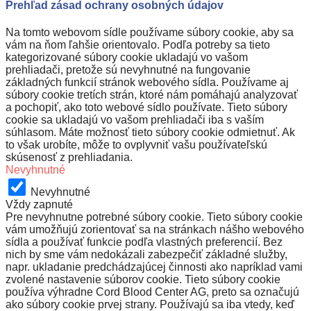
Prehľad zásad ochrany osobných údajov
Na tomto webovom sídle používame súbory cookie, aby sa
vám na ňom ľahšie orientovalo. Podľa potreby sa tieto
kategorizované súbory cookie ukladajú vo vašom
prehliadači, pretože sú nevyhnutné na fungovanie
základných funkcií stránok webového sídla. Používame aj
súbory cookie tretích strán, ktoré nám pomáhajú analyzovať
a pochopiť, ako toto webové sídlo používate. Tieto súbory
cookie sa ukladajú vo vašom prehliadači iba s vaším
súhlasom. Máte možnosť tieto súbory cookie odmietnuť. Ak
to však urobíte, môže to ovplyvniť vašu používateľskú
skúsenosť z prehliadania.
Nevyhnutné
Nevyhnutné
Vždy zapnuté
Pre nevyhnutne potrebné súbory cookie. Tieto súbory cookie
vám umožňujú zorientovať sa na stránkach nášho webového
sídla a používať funkcie podľa vlastných preferencií. Bez
nich by sme vám nedokázali zabezpečiť základné služby,
napr. ukladanie predchádzajúcej činnosti ako napríklad vami
zvolené nastavenie súborov cookie. Tieto súbory cookie
používa výhradne Cord Blood Center AG, preto sa označujú
ako súbory cookie prvej strany. Používajú sa iba vtedy, keď