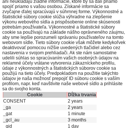
ani neukladajú žiadne informácie, ktoré by sa dali priamo
spojiť priamo s vašou osobou. Získané informácie sa
zvyčajne ďalej spracúvajú v súhrnnej forme. Výkonnostné a
štatistické súbory cookie slúžia výhradne na zlepšenie
výkonu webového sídla a prispôsobenie online skúsenosti
potrebám používateľa. Výkonnostné a štatistické súbory
cookie sa používajú na základe nášho oprávneného záujmu,
aby sme lepšie porozumeli správaniu používateľov na tomto
webovom sídle. Tieto súbory cookie však môžete kedykoľvek
deaktivovať pomocou nižšie uvedených tlačidiel alebo cez
nastavenia v svojom prehliadači. Ak ste nám samostatne
udelili súhlas so spracúvaním vašich osobných údajov na
reklamné účely vrátane vytvorenia zákazníckeho profilu,
údaje z výkonnostných a štatistických súborov cookie sa
použijú na tieto účely. Predpokladom na použitie takýchto
údajov je naša možnosť prepojiť ID súboru cookie s vaším
profilom, napr. keď navštívite naše webové sídlo a prihlásite
sa do svojho konta.
Cookie
Dĺžka trvania
CONSENT
2 years
_ga
2 years
_gat
1 minute
_gcl_au
3 months
_gid
1 day