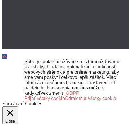
GDPR
©Cord Blood Center
Súbory cookie používame na zhromažďovanie
štatistických údajov, optimalizáciu funkčnosti
webových stránok a pre online marketing, aby
sme vám poskytli celkovo lepší zážitok. Viac
informácií o súboroch cookie a nastaveniach
nájdete
tu
. Nastavenia cookies môžete
kedykoľvek zmeniť.
GDPR
.
Prijať všetky cookie
Odmietnuť všetky cookie
Spravovať Cookies
Close