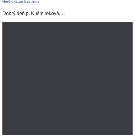
Nový prístup k autizmu
Dobrý deň p. Kušmireková,…
pupočníkovej krvi
tkaniva pupočníka
tkaniva placenty
Časté otázky
Bezplatné prednášky
Zoznam služieb
Cenník služieb
Registrácia odberu
Cord Blood Center
Kontakt pre verejnosť
Kontakt pre lekárov
Mapa stránok