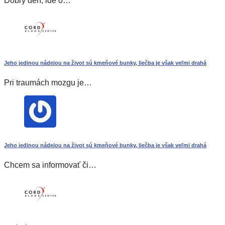
Dobrý deň, ide o…
Jeho jedinou nádejou na život sú kmeňové bunky, liečba je však veľmi drahá
Pri traumách mozgu je…
Jeho jedinou nádejou na život sú kmeňové bunky, liečba je však veľmi drahá
Chcem sa informovať či…