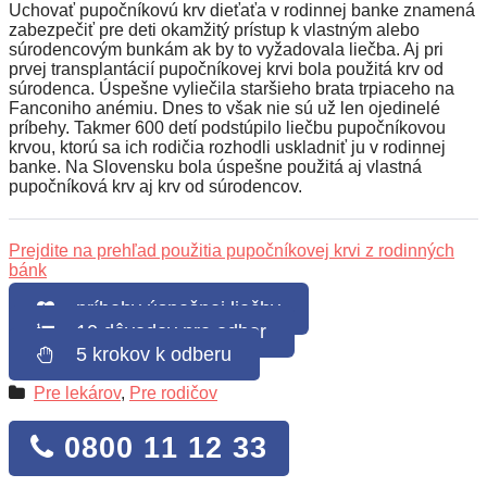
Uchovať pupočníkovú krv dieťaťa v rodinnej banke znamená
zabezpečiť pre deti okamžitý prístup k vlastným alebo
súrodencovým bunkám ak by to vyžadovala liečba.
Aj pri
prvej transplantácií pupočníkovej krvi bola použitá krv od
súrodenca. Úspešne vyliečila staršieho brata trpiaceho na
Fanconiho anémiu. Dnes to však nie sú už len ojedinelé
príbehy. Takmer 600 detí podstúpilo liečbu pupočníkovou
krvou, ktorú sa ich rodičia rozhodli uskladniť ju v rodinnej
banke. Na Slovensku bola úspešne použitá aj vlastná
pupočníková krv aj krv od súrodencov.
Prejdite na prehľad použitia pupočníkovej krvi z rodinných
bánk
príbehy úspešnej liečby
10 dôvodov pre odber
5 krokov k odberu
Pre lekárov
,
Pre rodičov
0800 11 12 33