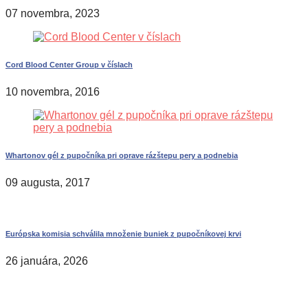
07 novembra, 2023
Cord Blood Center Group v číslach
10 novembra, 2016
Whartonov gél z pupočníka pri oprave rázštepu pery a podnebia
09 augusta, 2017
Európska komisia schválila množenie buniek z pupočníkovej krvi
26 januára, 2026