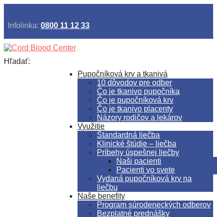
Infolinka:
0800 11 12 33
Hľadať:
Pupočníková krv a tkanivá
10 dôvodov pre odber
Čo je tkanivo pupočníka
Čo je pupočníková krv
Čo je tkanivo placenty
Názory rodičov a lekárov
Využitie
Štandardná liečba
Klinické štúdie – liečba
Príbehy úspešnej liečby
Naši pacienti
Pacienti vo svete
Vydaná pupočníková krv na
liečbu
Naše benefity
Program súrodeneckých odberov
Bezplatné prednášky