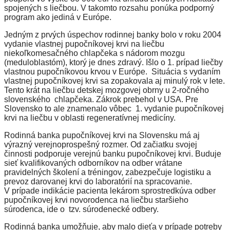
spojených s liečbou. V takomto rozsahu ponúka podporný
program ako jediná v Európe.
Jedným z prvých úspechov rodinnej banky bolo v roku 2004
vydanie vlastnej pupočníkovej krvi na liečbu
niekoľkomesačného chlapčeka s nádorom mozgu
(meduloblastóm), ktorý je dnes zdravý. Išlo o 1. prípad liečby
vlastnou pupočníkovou krvou v Európe. Situácia s vydaním
vlastnej pupočníkovej krvi sa zopakovala aj minulý rok v lete.
Tento krát na liečbu detskej mozgovej obrny u 2-ročného
slovenského chlapčeka. Zákrok prebehol v USA. Pre
Slovensko to ale znamenalo vôbec 1. vydanie pupočníkovej
krvi na liečbu v oblasti regeneratívnej medicíny.
Rodinná banka pupočníkovej krvi na Slovensku má aj
výrazný verejnoprospešný rozmer. Od začiatku svojej
činnosti podporuje verejnú banku pupočníkovej krvi. Buduje
sieť kvalifikovaných odborníkov na odber vrátane
pravidelných školení a tréningov, zabezpečuje logistiku a
prevoz darovanej krvi do laboratórií na spracovanie.
V prípade indikácie pacienta lekárom sprostredkúva odber
pupočníkovej krvi novorodenca na liečbu staršieho
súrodenca, ide o tzv. súrodenecké odbery.
Rodinná banka umožňuje, aby malo dieťa v prípade potreby