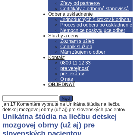
Zľavy od partnerov
Certifikáty a odborné stanoviská
Odber a uskladnenie
Jednoduchých 5 krokov k odberu
Proces od odberu po uskladnenie
Nemocnice poskytujúce odber
Služby a ceny
Zoznam služieb
Cenník služieb
Mám záujem o odber
Kontakt
0800 11 12 33
pre verejnosť
pre lekárov
O nás
OBJEDNAŤ
jan
17
Komentáre vypnuté
na Unikátna štúdia na liečbu
detskej mozgovej obrny (už aj) pre slovenských pacientov
Unikátna štúdia na liečbu detskej
mozgovej obrny (už aj) pre
slovenských pacientov