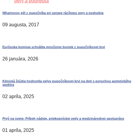
Whartonov gél z pupočníka pri oprave rázštepu pery a podnebia
09 augusta, 2017
Európska komisia schválila množenie buniek z pupočníkovej krvi
26 januára, 2026
Klinická štúdia hodnotila vplyv pupočníkovej krvi na deti s poruchou autistického
spektra
02 apríla, 2025
Prvý na svete: Príbeh nádeje, priekopníckej vedy a medzinárodnej spolupráce
01 apríla, 2025