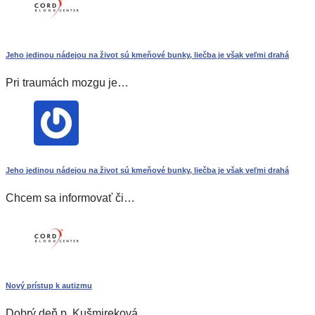
Jeho jedinou nádejou na život sú kmeňové bunky, liečba je však veľmi drahá
Pri traumách mozgu je…
Jeho jedinou nádejou na život sú kmeňové bunky, liečba je však veľmi drahá
Chcem sa informovať či…
Nový prístup k autizmu
Dobrý deň p. Kušmireková,…