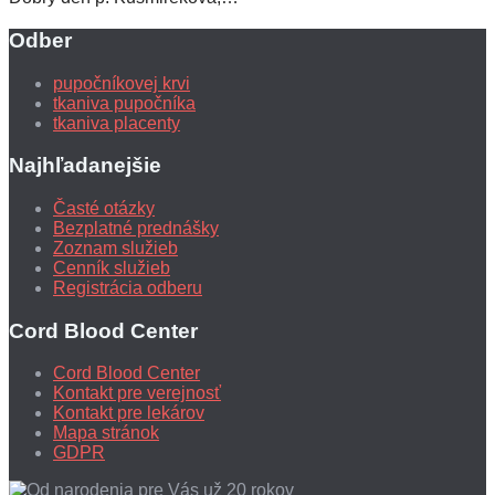
Odber
pupočníkovej krvi
tkaniva pupočníka
tkaniva placenty
Najhľadanejšie
Časté otázky
Bezplatné prednášky
Zoznam služieb
Cenník služieb
Registrácia odberu
Cord Blood Center
Cord Blood Center
Kontakt pre verejnosť
Kontakt pre lekárov
Mapa stránok
GDPR