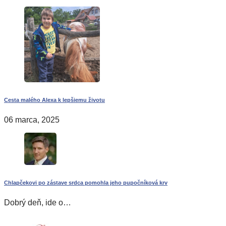
Cesta malého Alexa k lepšiemu životu
06 marca, 2025
Chlapčekovi po zástave srdca pomohla jeho pupočníková krv
Dobrý deň, ide o…