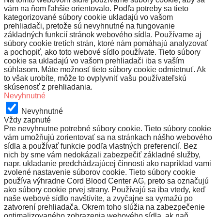
vám na ňom ľahšie orientovalo. Podľa potreby sa tieto
kategorizované súbory cookie ukladajú vo vašom
prehliadači, pretože sú nevyhnutné na fungovanie
základných funkcií stránok webového sídla. Používame aj
súbory cookie tretích strán, ktoré nám pomáhajú analyzovať
a pochopiť, ako toto webové sídlo používate. Tieto súbory
cookie sa ukladajú vo vašom prehliadači iba s vaším
súhlasom. Máte možnosť tieto súbory cookie odmietnuť. Ak
to však urobíte, môže to ovplyvniť vašu používateľskú
skúsenosť z prehliadania.
Nevyhnutné
Nevyhnutné
Vždy zapnuté
Pre nevyhnutne potrebné súbory cookie. Tieto súbory cookie
vám umožňujú zorientovať sa na stránkach nášho webového
sídla a používať funkcie podľa vlastných preferencií. Bez
nich by sme vám nedokázali zabezpečiť základné služby,
napr. ukladanie predchádzajúcej činnosti ako napríklad vami
zvolené nastavenie súborov cookie. Tieto súbory cookie
používa výhradne Cord Blood Center AG, preto sa označujú
ako súbory cookie prvej strany. Používajú sa iba vtedy, keď
naše webové sídlo navštívite, a zvyčajne sa vymažú po
zatvorení prehliadača. Okrem toho slúžia na zabezpečenie
optimalizovaného zobrazenia webového sídla, ak naň