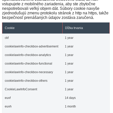
vstupujete z mobilného zariadenia, aby ste zbytočne
nespotrebovali veľký objem dát. Súbory cookie navyše
zjednodušujú zmenu protokolu stránok z http na https, takže
bezpečnosť prenášaných údajov zostáva zaručená.
Cookie
Dĺžka trvania
ckf
1 year
cookielawinfo-checkbox-advertisement
1 year
cookielawinfo-checkbox-analytics
1 year
cookielawinfo-checkbox-functional
1 year
cookielawinfo-checkbox-necessary
1 year
cookielawinfo-checkbox-others
1 year
CookieLawInfoConsent
1 year
euvf
14 days
euvh
1 month