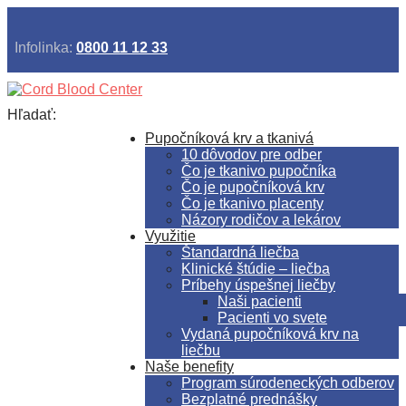
Infolinka:
0800 11 12 33
Hľadať:
Pupočníková krv a tkanivá
10 dôvodov pre odber
Čo je tkanivo pupočníka
Čo je pupočníková krv
Čo je tkanivo placenty
Názory rodičov a lekárov
Využitie
Štandardná liečba
Klinické štúdie – liečba
Príbehy úspešnej liečby
Naši pacienti
Pacienti vo svete
Vydaná pupočníková krv na
liečbu
Naše benefity
Program súrodeneckých odberov
Bezplatné prednášky