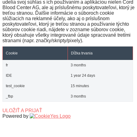
udelia svoj súhlas s ich používaním a aplikáciou nielen Cord
Blood Center AG, ale aj príslušnému poskytovateľovi, ktorý je
treťou stranou. Ďalšie informácie o súboroch cookie
slúžiacich na reklamné účely, ako aj o príslušnom
poskytovateľovi, ktorý je treťou stranou a používanie týchto
súborov cookie riadi, nájdete v zozname súborov cookie,
ktorý obsahuje všetky integrované údaje spracované tretími
stranami (napr. značky/skripty/pixely).
Cookie
Dĺžka trvania
fr
3 months
IDE
1 year 24 days
test_cookie
15 minutes
_fbp
3 months
ULOŽIŤ A PRIJAŤ
Powered by