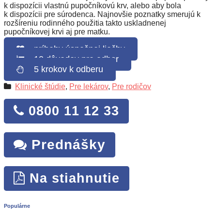
k dispozícii vlastnú pupočníkovú krv, alebo aby bola
k dispozícii pre súrodenca. Najnovšie poznatky smerujú k
rozšíreniu rodinného použitia takto uskladnenej
pupočníkovej krvi aj pre matku.
príbehy úspešnej liečby
10 dôvodov pre odber
5 krokov k odberu
Klinické štúdie
,
Pre lekárov
,
Pre rodičov
0800 11 12 33
Prednášky
Na stiahnutie
Populárne