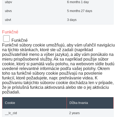
ubpv
6 months 1 day
ubvs
5 months 27 days
ubvt
3 days
Funkčné
Funkčné
Funkčné súbory cookie umožňujú, aby vám uľahčil navigáciu
na týchto stránkach, ktoré ste už zadali (napríklad
používateľské meno a výber jazyka), a aby vám ponúkalo na
mieru prispôsobené služby. Ak sa napríklad použije súbor
cookie, ktorý si pamätá vašu polohu, na webovom sídle budú
uvedené relevantné informácie podľa vašej polohy. Okrem
toho sa funkčné súbory cookie používajú na povolenie
funkcií, ktoré požadujete, napr. prehrávanie videa. K
používaniu takýchto súborov cookie dochádza len v prípade,
že je príslušná funkcia aktivovaná alebo ste o jej aktiváciu
požiadali.
Cookie
Dĺžka trvania
__lc_cid
2 years