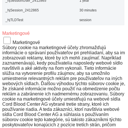
_hjSessionUser_2412865
1 year
_hjSession_2412865
30 minutes
_hjTLDTest
session
Marketingové
Marketingové
Súbory cookie na marketingové účely zhromažďujú
informácie o správaní používateľov pri prehliadaní, aby sa im
zobrazovali reklamy, ktoré by ich mohli zaujímať. Napríklad
zaznamenávajú, kedy používatelia naposledy webové sídlo
navštívili a aké aktivity na ňom vykonali. Tieto informácie
slúžia na vytvorenie profilu záujmov, aby sa umožnilo
umiestnenie relevantných reklám pre používateľov na iných
webových sídlach. Ďalšou výhodou týchto súborov cookie je,
že získané informácie možno použiť na obmedzenie počtu
reklám a zabránenie ich nadmernému zobrazovaniu. Súbory
cookie na marketingové účely umiestňujú na webové sídla
Cord Blood Center AG vybrané tretie strany, ktoré ich
používanie riadia. A teda zákazníci, ktorí navštívia webové
sídla Cord Blood Center AG a súhlasia s používaním
súborov cookie tejto kategórie, sú takisto zákazníkmi týchto
poskytovateľov konajúcich z pozície tretích strán, pričom