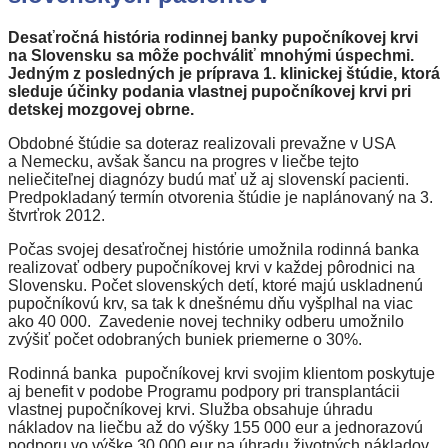
Desaťročná história rodinnej banky pupočníkovej krvi
na Slovensku sa môže pochváliť mnohými úspechmi.
Jedným z posledných je príprava 1. klinickej štúdie, ktorá
sleduje účinky podania vlastnej pupočníkovej krvi pri
detskej mozgovej obrne.
Obdobné štúdie sa doteraz realizovali prevažne v USA
a Nemecku, avšak šancu na progres v liečbe tejto
neliečiteľnej diagnózy budú mať už aj slovenskí pacienti.
Predpokladaný termín otvorenia štúdie je naplánovaný na 3.
štvrťrok 2012.
Počas svojej desaťročnej histórie umožnila rodinná banka
realizovať odbery pupočníkovej krvi v každej pôrodnici na
Slovensku. Počet slovenských detí, ktoré majú uskladnenú
pupočníkovú krv, sa tak k dnešnému dňu vyšplhal na viac
ako 40 000. Zavedenie novej techniky odberu umožnilo
zvýšiť počet odobraných buniek priemerne o 30%.
Rodinná banka pupočníkovej krvi svojim klientom poskytuje
aj benefit v podobe Programu podpory pri transplantácii
vlastnej pupočníkovej krvi. Služba obsahuje úhradu
nákladov na liečbu až do výšky 155 000 eur a jednorazovú
podporu vo výške 30 000 eur na úhradu životných nákladov