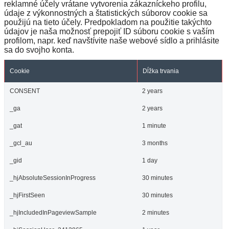
reklamné účely vrátane vytvorenia zákazníckeho profilu,
údaje z výkonnostných a štatistických súborov cookie sa
použijú na tieto účely. Predpokladom na použitie takýchto
údajov je naša možnosť prepojiť ID súboru cookie s vaším
profilom, napr. keď navštívite naše webové sídlo a prihlásite
sa do svojho konta.
Cookie
Dĺžka trvania
CONSENT
2 years
_ga
2 years
_gat
1 minute
_gcl_au
3 months
_gid
1 day
_hjAbsoluteSessionInProgress
30 minutes
_hjFirstSeen
30 minutes
_hjIncludedInPageviewSample
2 minutes