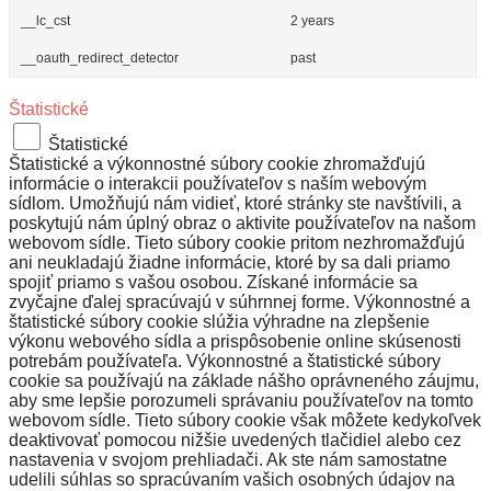
__lc_cst
2 years
__oauth_redirect_detector
past
Štatistické
Štatistické
Štatistické a výkonnostné súbory cookie zhromažďujú
informácie o interakcii používateľov s naším webovým
sídlom. Umožňujú nám vidieť, ktoré stránky ste navštívili, a
poskytujú nám úplný obraz o aktivite používateľov na našom
webovom sídle. Tieto súbory cookie pritom nezhromažďujú
ani neukladajú žiadne informácie, ktoré by sa dali priamo
spojiť priamo s vašou osobou. Získané informácie sa
zvyčajne ďalej spracúvajú v súhrnnej forme. Výkonnostné a
štatistické súbory cookie slúžia výhradne na zlepšenie
výkonu webového sídla a prispôsobenie online skúsenosti
potrebám používateľa. Výkonnostné a štatistické súbory
cookie sa používajú na základe nášho oprávneného záujmu,
aby sme lepšie porozumeli správaniu používateľov na tomto
webovom sídle. Tieto súbory cookie však môžete kedykoľvek
deaktivovať pomocou nižšie uvedených tlačidiel alebo cez
nastavenia v svojom prehliadači. Ak ste nám samostatne
udelili súhlas so spracúvaním vašich osobných údajov na