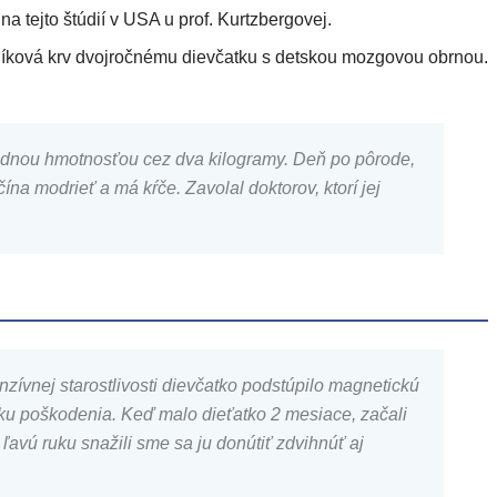
 tejto štúdií v USA u prof. Kurtzbergovej.
počníková krv dvojročnému dievčatku s detskou mozgovou obrnou.
ôrodnou hmotnosťou cez dva kilogramy. Deň po pôrode,
ína modrieť a má kŕče. Zavolal doktorov, ktorí jej
nzívnej starostlivosti dievčatko podstúpilo magnetickú
ĺbku poškodenia. Keď malo dieťatko 2 mesiace, začali
avú ruku snažili sme sa ju donútiť zdvihnúť aj