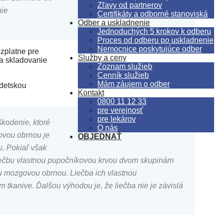
Zľavy od partnerov
nie
Certifikáty a odborné stanoviská
Odber a uskladnenie
Jednoduchých 5 krokov k odberu
Proces od odberu po uskladnenie
Nemocnice poskytujúce odber
zplatne pre
Služby a ceny
 a skladovanie
Zoznam služieb
Cenník služieb
Mám záujem o odber
 detskou
Kontakt
0800 11 12 33
pre verejnosť
pre lekárov
kodenie, ktoré
O nás
ovou obrnou je
OBJEDNAŤ
u. Pokiaľ však
iečbu vlastnou pupočníkovou krvou dvom skupinám
u mozgovou obrnou. Liečba ich vlastnou
kanive. Ďalšou výhodou je, že liečba nie je závislá