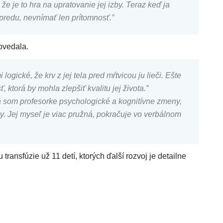
e je to hra na upratovanie jej izby. Teraz keď ja
predu, nevnímať len prítomnosť.”
vedala.
cké, že krv z jej tela pred mŕtvicou ju lieči. Ešte
ktorá by mohla zlepšiť kvalitu jej života.”
la som profesorke psychologické a kognitívne zmeny,
y. Jej myseľ je viac pružná, pokračuje vo verbálnom
ansfúzie už 11 detí, ktorých ďalší rozvoj je detailne