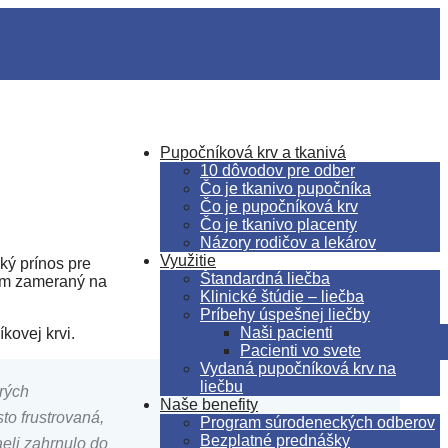
Pupočníková krv a tkanivá
10 dôvodov pre odber
Čo je tkanivo pupočníka
Čo je pupočníková krv
Čo je tkanivo placenty
Názory rodičov a lekárov
Využitie
ký prínos pre
Štandardná liečba
ram zameraný na
Klinické štúdie – liečba
Príbehy úspešnej liečby
Naši pacienti
kovej krvi.
Pacienti vo svete
Vydaná pupočníková krv na
liečbu
orých
Naše benefity
to frustrovaná,
Program súrodeneckých odberov
Bezplatné prednášky
aeli zahrnulo do