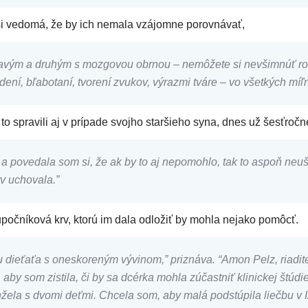
a si vedomá, že by ich nemala vzájomne porovnávať,
ravým a druhým s mozgovou obrnou – nemôžete si nevšimnúť ro
dení, bľabotaní, tvorení zvukov, výrazmi tváre – vo všetkých míľ
 to spravili aj v prípade svojho staršieho syna, dnes už šesťroč
 povedala som si, že ak by to aj nepomohlo, tak to aspoň neuškod
rv uchovala.”
upočníková krv, ktorú im dala odložiť by mohla nejako pomôcť.
u dieťaťa s oneskoreným vývinom,”
priznáva.
“Amon Pelz, riadit
 aby som zistila, či by sa dcérka mohla zúčastniť klinickej štú
žela s dvomi deťmi. Chcela som, aby malá podstúpila liečbu v I