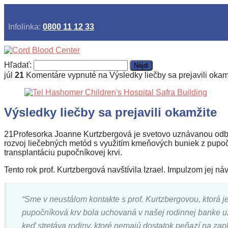
Infolinka:
0800 11 12 33
Hľadať:
júl
21
Komentáre vypnuté
na Výsledky liečby sa prejavili okam
Výsledky liečby sa prejavili okamžite
21Profesorka Joanne Kurtzbergová je svetovo uznávanou odbor
rozvoj liečebných metód s využitím kmeňových buniek z pupo
transplantáciu pupočníkovej krvi.
Tento rok prof. Kurtzbergová navštívila Izrael. Impulzom jej n
“Sme v neustálom kontakte s prof. Kurtzbergovou, ktorá j
pupočníková krv bola uchovaná v našej rodinnej banke už 
keď stretáva rodiny, ktoré nemajú dostatok peňazí na zapla