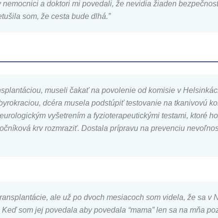
v nemocnici a doktori mi povedali, že nevidia žiaden bezpečno
ušila som, že cesta bude dlhá.”
ansplantáciou, museli čakať na povolenie od komisie v Helsinkác
byrokraciou, dcéra musela podstúpiť testovanie na tkanivovú ko
neurologickým vyšetrením a fyzioterapeutickými testami, ktoré h
níková krv rozmraziť. Dostala prípravu na prevenciu nevoľnosti,
transplantácie, ale už po dvoch mesiacoch som videla, že sa v N
”. Keď som jej povedala aby povedala “mama” len sa na mňa po