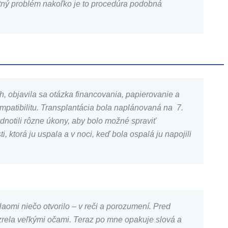
stný problém nakoľko je to procedúra podobná
h, objavila sa otázka financovania, papierovanie a
mpatibilitu. Transplantácia bola naplánovaná na 7.
odnotili rôzne úkony, aby bolo možné spraviť
 ktorá ju uspala a v noci, keď bola ospalá ju napojili
aomi niečo otvorilo – v reči a porozumení. Pred
zrela veľkými očami. Teraz po mne opakuje slová a