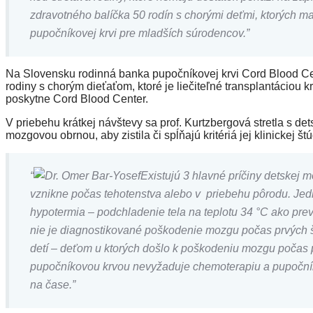
zdravotného balíčka 50 rodín s chorými deťmi, ktorých m
pupočníkovej krvi pre mladších súrodencov.”
Na Slovensku rodinná banka pupočníkovej krvi Cord Blood Ce
rodiny s chorým dieťaťom, ktoré je liečiteľné transplantáciou
poskytne Cord Blood Center.
V priebehu krátkej návštevy sa prof. Kurtzbergová stretla s d
mozgovou obrnou, aby zistila či spĺňajú kritériá jej klinickej štú
“
Existujú 3 hlavné príčiny detskej 
vznikne počas tehotenstva alebo v priebehu pôrodu. Je
hypotermia – podchladenie tela na teplotu 34 °C ako pre
nie je diagnostikované poškodenie mozgu počas prvých ši
detí – deťom u ktorých došlo k poškodeniu mozgu počas 
pupočníkovou krvou nevyžaduje chemoterapiu a pupočníko
na čase.”