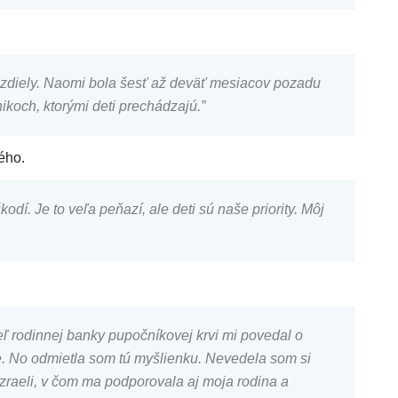
zdiely. Naomi bola šesť až deväť mesiacov pozadu
nikoch, ktorými deti prechádzajú.”
ného.
í. Je to veľa peňazí, ale deti sú naše priority. Môj
eľ rodinnej banky pupočníkovej krvi mi povedal o
die. No odmietla som tú myšlienku. Nevedela som si
zraeli, v čom ma podporovala aj moja rodina a