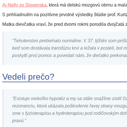
Aj Nelly zo Slovenska
, ktorá má detskú mozgovú obrnu a mala 
S prihliadnutím na pozitívne prvotné výsledky štúdie prof. Ku
Matka dievčatka vraví, že pred dvomi rokmi porodila dvojčatá
“Tehotenstvo prebiehalo normálne. V 37. týždni som priš
keď som dostávala transfúziu krvi a ležala v posteli, bol 
poskytli prvú pomoc a povedali nám, že dieťatko prekonal
Vedeli prečo?
“Existuje niekoľko hypotéz a my sa stále snažíme zistiť č
rezonanciu, ktorá ukázala poškodenie ľavej strany mozgu 
sme s fyzioterapiou a hydroterapiou pod rodičovským dohľ
pravú.”