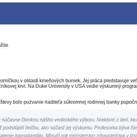
žite
níčkou v oblasti kmeňových buniek. Jej práca predstavuje veľ
čníkovej krvi. Na Duke University v USA vedie výskumný prog
ávštevy bolo pozvanie riaditeľa súkromnej rodinnej banky pupoční
e súčasne členkou nášho vedeckého výboru. Niektoré z detí, kt
podstúpili liečbu, ako súčasť jej výskumu. Profesorka býva čas
tenie transplantátu. Minulý rok ministerstvo zdravotníctva v Izr