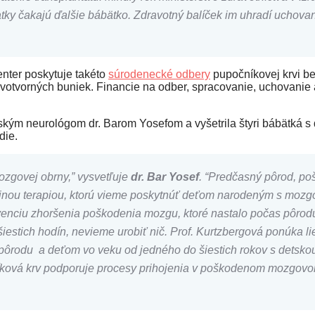
atky čakajú ďalšie bábätko. Zdravotný balíček im uhradí uchova
nter poskytuje takéto
súrodenecké odbery
pupočníkovej krvi be
 krvotvorných buniek. Financie na odber, spracovanie, uchovanie
etským neurológom dr. Barom Yosefom a vyšetrila štyri bábätká s
die.
mozgovej obrny,”
vysvetľuje
dr. Bar Yosef
.
“Predčasný pôrod, poš
dinou terapiou, ktorú vieme poskytnúť deťom narodeným s mozg
venciu zhoršenia poškodenia mozgu, ktoré nastalo počas pôrod
estich hodín, nevieme urobiť nič.
Prof. Kurtzbergová ponúka l
pôrodu a deťom vo veku od jedného do šiestich rokov s detsko
vá krv podporuje procesy prihojenia v poškodenom mozgovom t