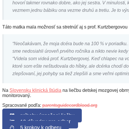
hovorí takmer rovnako dobre, ako jej sestra. V minulosti, 
vezmem jednu bábiku ona vezme druhú a tretiu. Je to výr
Táto matka mala možnosť sa stretnúť aj s prof. Kurtzbergovou a
“
Neočakávam, že moja dcéra bude na 100 % v poriadku. Det
sme nedosiahli úroveň prvého ročníka a nikto nevie kedy b
“Videla som videá prof. Kurtzbergovej. Keď chlapec na vo
ktoré som ešte neštudovala do hĺbky, ale dcérka chodí do
zlepšovaní, jej pohyby sa tiež zlepšili a sme veľmi optimist
Na
Slovensku klinická štúdia
na liečbu detskej mozgovej obrny 
monitorovaný.
Spracované podľa:
parentsguidecordblood.org
príbehy úspešnej liečby
10 dôvodov pre odber
5 krokov k odberu