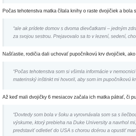
Počas tehotenstva matka čítala knihy o raste dvojičiek a bol
“ale ak prídete domov s dvoma dievčatkami – jedným zd
za svojou sestrou. Prejavovalo sa to v lezení, sedení, cho
Našťastie, rodičia dali uchovať pupočníkovú krv dvojičiek, ako
“Počas tehotenstva som si všimla informácie v nemocnici a
materinský inštinkt mi hovoril, aby som im pupočníkovú k
Až keď mali dvojičky 6 mesiacov začala ich matka pátrať, či p
“Dovtedy som bola v šoku a vyrovnávala som sa s liečbo
výskume, ktorý prebieha na Duke University a navrhol mi,
predstaviť odletieť do USA s chorou dcérou a opustiť man