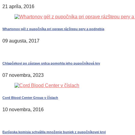
21 apríla, 2016
Whartonov gél z pupočníka pri oprave rázštepu pery a podnebia
09 augusta, 2017
Chlapčekovi po zástave srdca pomohla jeho pupočníková krv
07 novembra, 2023
Cord Blood Center Group v číslach
10 novembra, 2016
Európska komisia schválila množenie buniek z pupočníkovej krvi