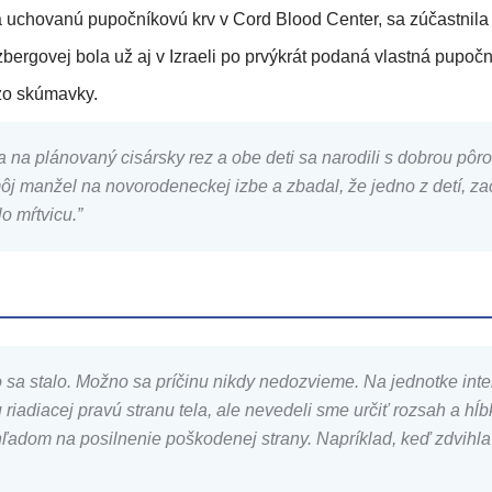
uchovanú pupočníkovú krv v Cord Blood Center, sa zúčastnila na
rtzbergovej bola už aj v Izraeli po prvýkrát podaná vlastná pu
 zo skúmavky.
la na plánovaný cisársky rez a obe deti sa narodili s dobrou p
môj manžel na novorodeneckej izbe a zbadal, že jedno z detí, zač
o mŕtvicu.”
o sa stalo. Možno sa príčinu nikdy nedozvieme. Na jednotke inte
riadiacej pravú stranu tela, ale nevedeli sme určiť rozsah a h
adom na posilnenie poškodenej strany. Napríklad, keď zdvihla ľ