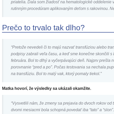
priatelia. Dala som žiadosť na hematologické oddelenie 
rutinným procedúram aplikovaným deťom s rakovinou. Net
Prečo to trvalo tak dlho?
“Pretože nevedeli či to majú nazvať transfúziou alebo tr
podpisy zabrali veľa času, a keď sme konečne skončili s 
februára. Bol to dlhý a vyčerpávajúci deň. Najprv prešla 
porovnanie “pred a po”. Počas testovania sa nechala pupoč
na transfúziu. Bol to malý vak, ktorý pomaly tiekol.”
Matka hovorí, že výsledky sa ukázali okamžite.
“Vysvetlili nám, že zmeny sa prejavia do dvoch rokov od 
dvomi mesiacmi bola schopná povedať iba “tato” a “slon