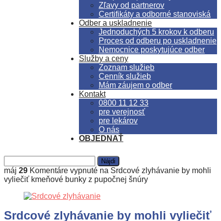
Zľavy od partnerov
Certifikáty a odborné stanoviská
Odber a uskladnenie
Jednoduchých 5 krokov k odberu
Proces od odberu po uskladnenie
Nemocnice poskytujúce odber
Služby a ceny
Zoznam služieb
Cenník služieb
Mám záujem o odber
Kontakt
0800 11 12 33
pre verejnosť
pre lekárov
O nás
OBJEDNAŤ
máj
29
Komentáre vypnuté
na Srdcové zlyhávanie by mohli
vyliečiť kmeňové bunky z pupočnej šnúry
Srdcové zlyhávanie by mohli vyliečiť