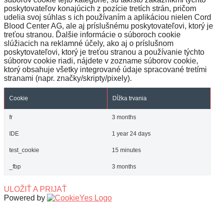
poskytovateľov konajúcich z pozície tretích strán, pričom
udelia svoj súhlas s ich používaním a aplikáciou nielen Cord
Blood Center AG, ale aj príslušnému poskytovateľovi, ktorý je
treťou stranou. Ďalšie informácie o súboroch cookie
slúžiacich na reklamné účely, ako aj o príslušnom
poskytovateľovi, ktorý je treťou stranou a používanie týchto
súborov cookie riadi, nájdete v zozname súborov cookie,
ktorý obsahuje všetky integrované údaje spracované tretími
stranami (napr. značky/skripty/pixely).
Cookie
Dĺžka trvania
fr
3 months
IDE
1 year 24 days
test_cookie
15 minutes
_fbp
3 months
ULOŽIŤ A PRIJAŤ
Powered by