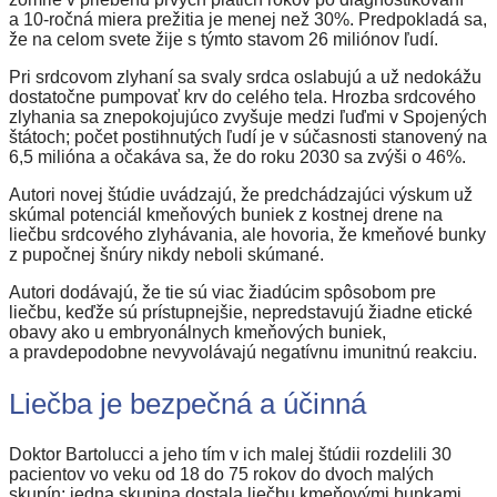
a 10-ročná miera prežitia je menej než 30%. Predpokladá sa,
že na celom svete žije s týmto stavom 26 miliónov ľudí.
Pri srdcovom zlyhaní sa svaly srdca oslabujú a už nedokážu
dostatočne pumpovať krv do celého tela. Hrozba srdcového
zlyhania sa znepokojujúco zvyšuje medzi ľuďmi v Spojených
štátoch; počet postihnutých ľudí je v súčasnosti stanovený na
6,5 milióna a očakáva sa, že do roku 2030 sa zvýši o 46%.
Autori novej štúdie uvádzajú, že predchádzajúci výskum už
skúmal potenciál kmeňových buniek z kostnej drene na
liečbu srdcového zlyhávania, ale hovoria, že kmeňové bunky
z pupočnej šnúry nikdy neboli skúmané.
Autori dodávajú, že tie sú viac žiadúcim spôsobom pre
liečbu, keďže sú prístupnejšie, nepredstavujú žiadne etické
obavy ako u embryonálnych kmeňových buniek,
a pravdepodobne nevyvolávajú negatívnu imunitnú reakciu.
Liečba je bezpečná a účinná
Doktor Bartolucci a jeho tím v ich malej štúdii rozdelili 30
pacientov vo veku od 18 do 75 rokov do dvoch malých
skupín; jedna skupina dostala liečbu kmeňovými bunkami