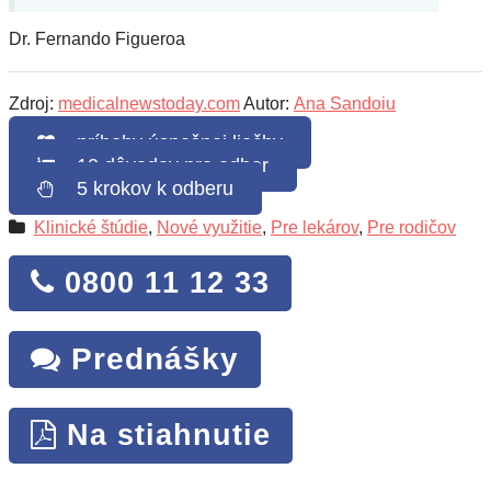
Dr. Fernando Figueroa
Zdroj:
medicalnewstoday.com
Autor:
Ana Sandoiu
príbehy úspešnej liečby
10 dôvodov pre odber
5 krokov k odberu
Klinické štúdie
,
Nové využitie
,
Pre lekárov
,
Pre rodičov
0800 11 12 33
Prednášky
Na stiahnutie