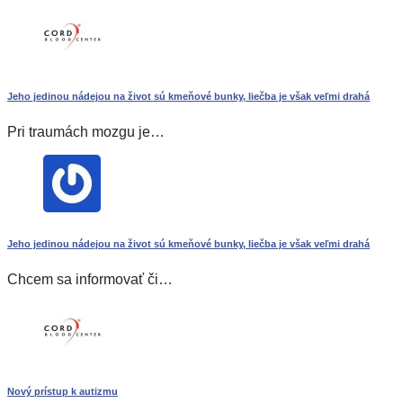
Jeho jedinou nádejou na život sú kmeňové bunky, liečba je však veľmi drahá
Pri traumách mozgu je…
Jeho jedinou nádejou na život sú kmeňové bunky, liečba je však veľmi drahá
Chcem sa informovať či…
Nový prístup k autizmu