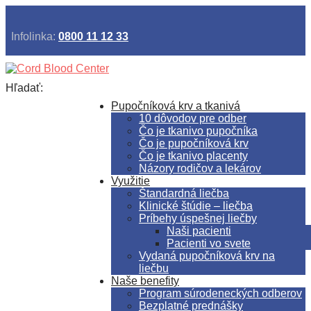
Infolinka:
0800 11 12 33
Hľadať:
Pupočníková krv a tkanivá
10 dôvodov pre odber
Čo je tkanivo pupočníka
Čo je pupočníková krv
Čo je tkanivo placenty
Názory rodičov a lekárov
Využitie
Štandardná liečba
Klinické štúdie – liečba
Príbehy úspešnej liečby
Naši pacienti
Pacienti vo svete
Vydaná pupočníková krv na
liečbu
Naše benefity
Program súrodeneckých odberov
Bezplatné prednášky