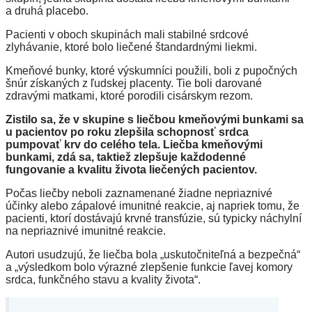
a druhá placebo.
Pacienti v oboch skupinách mali stabilné srdcové
zlyhávanie, ktoré bolo liečené štandardnými liekmi.
Kmeňové bunky, ktoré výskumníci použili, boli z pupočných
šnúr získaných z ľudskej placenty. Tie boli darované
zdravými matkami, ktoré porodili cisárskym rezom.
Zistilo sa, že v skupine s liečbou kmeňovými bunkami sa
u pacientov po roku zlepšila schopnosť srdca
pumpovať krv do celého tela. Liečba kmeňovými
bunkami, zdá sa, taktiež zlepšuje každodenné
fungovanie a kvalitu života liečených pacientov.
Počas liečby neboli zaznamenané žiadne nepriaznivé
účinky alebo zápalové imunitné reakcie, aj napriek tomu, že
pacienti, ktorí dostávajú krvné transfúzie, sú typicky náchylní
na nepriaznivé imunitné reakcie.
Autori usudzujú, že liečba bola „uskutočniteľná a bezpečná“
a „výsledkom bolo výrazné zlepšenie funkcie ľavej komory
srdca, funkčného stavu a kvality života“.