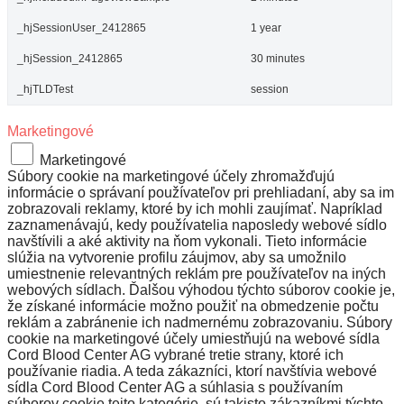
_hjSessionUser_2412865
1 year
_hjSession_2412865
30 minutes
_hjTLDTest
session
Marketingové
Marketingové
Súbory cookie na marketingové účely zhromažďujú
informácie o správaní používateľov pri prehliadaní, aby sa im
zobrazovali reklamy, ktoré by ich mohli zaujímať. Napríklad
zaznamenávajú, kedy používatelia naposledy webové sídlo
navštívili a aké aktivity na ňom vykonali. Tieto informácie
slúžia na vytvorenie profilu záujmov, aby sa umožnilo
umiestnenie relevantných reklám pre používateľov na iných
webových sídlach. Ďalšou výhodou týchto súborov cookie je,
že získané informácie možno použiť na obmedzenie počtu
reklám a zabránenie ich nadmernému zobrazovaniu. Súbory
cookie na marketingové účely umiestňujú na webové sídla
Cord Blood Center AG vybrané tretie strany, ktoré ich
používanie riadia. A teda zákazníci, ktorí navštívia webové
sídla Cord Blood Center AG a súhlasia s používaním
súborov cookie tejto kategórie, sú takisto zákazníkmi týchto