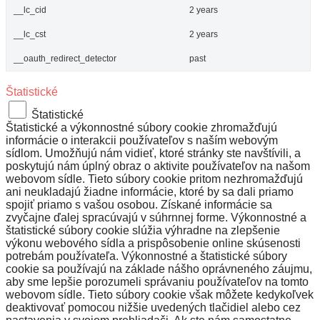
__lc_cid
2 years
__lc_cst
2 years
__oauth_redirect_detector
past
Štatistické
Štatistické
Štatistické a výkonnostné súbory cookie zhromažďujú
informácie o interakcii používateľov s naším webovým
sídlom. Umožňujú nám vidieť, ktoré stránky ste navštívili, a
poskytujú nám úplný obraz o aktivite používateľov na našom
webovom sídle. Tieto súbory cookie pritom nezhromažďujú
ani neukladajú žiadne informácie, ktoré by sa dali priamo
spojiť priamo s vašou osobou. Získané informácie sa
zvyčajne ďalej spracúvajú v súhrnnej forme. Výkonnostné a
štatistické súbory cookie slúžia výhradne na zlepšenie
výkonu webového sídla a prispôsobenie online skúsenosti
potrebám používateľa. Výkonnostné a štatistické súbory
cookie sa používajú na základe nášho oprávneného záujmu,
aby sme lepšie porozumeli správaniu používateľov na tomto
webovom sídle. Tieto súbory cookie však môžete kedykoľvek
deaktivovať pomocou nižšie uvedených tlačidiel alebo cez