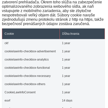
zatvorení prehliadača. Okrem toho slúžia na zabezpečenie
optimalizovaného zobrazenia webového sídla, ak naň
vstupujete z mobilného zariadenia, aby ste zbytočne
nespotrebovali veľký objem dát. Súbory cookie navyše
zjednodušujú zmenu protokolu stránok z http na https, takže
bezpečnosť prenášaných údajov zostáva zaručená.
Cookie
Dĺžka trvania
ckf
1 year
cookielawinfo-checkbox-advertisement
1 year
cookielawinfo-checkbox-analytics
1 year
cookielawinfo-checkbox-functional
1 year
cookielawinfo-checkbox-necessary
1 year
cookielawinfo-checkbox-others
1 year
CookieLawInfoConsent
1 year
euvf
14 days