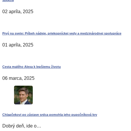
02 apríla, 2025
Prvý na svete: Príbeh nádeje, priekopníckej vedy a medzinárodnej spolupráce
01 apríla, 2025
Cesta malého Alexa k lepšiemu životu
06 marca, 2025
Chlapčekovi po zástave srdca pomohla jeho pupočníková krv
Dobrý deň, ide o…