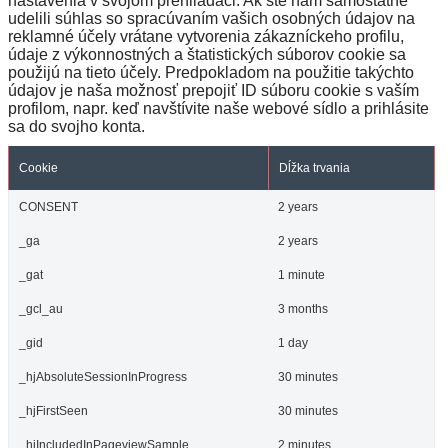
nastavenia v svojom prehliadači. Ak ste nám samostatne
udelili súhlas so spracúvaním vašich osobných údajov na
reklamné účely vrátane vytvorenia zákazníckeho profilu,
údaje z výkonnostných a štatistických súborov cookie sa
použijú na tieto účely. Predpokladom na použitie takýchto
údajov je naša možnosť prepojiť ID súboru cookie s vaším
profilom, napr. keď navštívite naše webové sídlo a prihlásite
sa do svojho konta.
Cookie
Dĺžka trvania
CONSENT
2 years
_ga
2 years
_gat
1 minute
_gcl_au
3 months
_gid
1 day
_hjAbsoluteSessionInProgress
30 minutes
_hjFirstSeen
30 minutes
_hjIncludedInPageviewSample
2 minutes