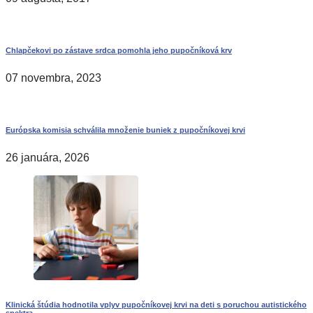
Chlapčekovi po zástave srdca pomohla jeho pupočníková krv
07 novembra, 2023
Európska komisia schválila množenie buniek z pupočníkovej krvi
26 januára, 2026
Klinická štúdia hodnotila vplyv pupočníkovej krvi na deti s poruchou autistického
spektra