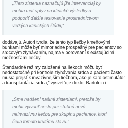
„Tieto zistenia naznačujú [že intervencia] by
mohla mať vplyv na klinické výsledky a
podporiť ďalšie testovanie prostredníctvom
veľkých klinických štúdii,“
dodávajú. Autori tvrdia, že tento typ liečby kmeňovými
bunkami môže byť mimoriadne prospešný pre pacientov so
srdcovým zlyhávaním, najmä v porovnaní s existujúcimi
možnosťami liečby.
Štandardné režimy založené na liekoch môžu byť
nedostatočné pri kontrole zlyhávania srdca a pacienti často
musia prejsť k invazívnejším liečbam, ako je kardiostimulátor
a transplantácia srdca,“ vysvetľuje doktor Bartolucci.
„Sme nadšení našimi zisteniami, pretože by
mohli vytvoriť cestu pre sľubnú novú
neinvazívnu liečbu pre skupinu pacientov, ktorí
čelia tomuto krutému stavu.“