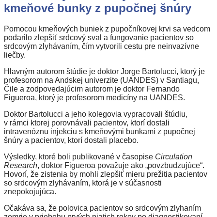
kmeňové bunky z pupočnej šnúry
Pomocou kmeňových buniek z pupočníkovej krvi sa vedcom
podarilo zlepšiť srdcový sval a fungovanie pacientov so
srdcovým zlyhávaním, čím vytvorili cestu pre neinvazívne
liečby.
Hlavným autorom štúdie je doktor Jorge Bartolucci, ktorý je
profesorom na Andskej univerzite (UANDES) v Santiagu,
Čile a zodpovedajúcim autorom je doktor Fernando
Figueroa, ktorý je profesorom medicíny na UANDES.
Doktor Bartolucci a jeho kolegovia vypracovali štúdiu,
v rámci ktorej porovnávali pacientov, ktorí dostali
intravenóznu injekciu s kmeňovými bunkami z pupočnej
šnúry a pacientov, ktorí dostali placebo.
Výsledky, ktoré boli publikované v časopise
Circulation
Research
, doktor Figueroa považuje ako „povzbudzujúce“.
Hovorí, že zistenia by mohli zlepšiť mieru prežitia pacientov
so srdcovým zlyhávaním, ktorá je v súčasnosti
znepokojujúca.
Očakáva sa, že polovica pacientov so srdcovým zlyhaním
zomrie v priebehu prvých piatich rokov po diagnostikovaní