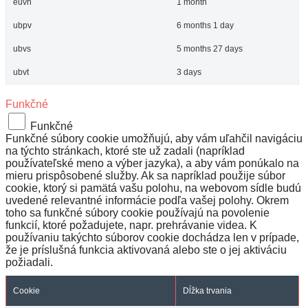
euvh
1 month
ubpv
6 months 1 day
ubvs
5 months 27 days
ubvt
3 days
Funkčné
Funkčné
Funkčné súbory cookie umožňujú, aby vám uľahčil navigáciu
na týchto stránkach, ktoré ste už zadali (napríklad
používateľské meno a výber jazyka), a aby vám ponúkalo na
mieru prispôsobené služby. Ak sa napríklad použije súbor
cookie, ktorý si pamätá vašu polohu, na webovom sídle budú
uvedené relevantné informácie podľa vašej polohy. Okrem
toho sa funkčné súbory cookie používajú na povolenie
funkcií, ktoré požadujete, napr. prehrávanie videa. K
používaniu takýchto súborov cookie dochádza len v prípade,
že je príslušná funkcia aktivovaná alebo ste o jej aktiváciu
požiadali.
Cookie
Dĺžka trvania