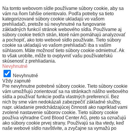
Na tomto webovom sídle používame súbory cookie, aby sa
vám na ňom ľahšie orientovalo. Podľa potreby sa tieto
kategorizované súbory cookie ukladajú vo vašom
prehliadači, pretože sú nevyhnutné na fungovanie
základných funkcií stránok webového sídla. Používame aj
súbory cookie tretích strán, ktoré nám pomáhajú analyzovať
a pochopiť, ako toto webové sídlo používate. Tieto súbory
cookie sa ukladajú vo vašom prehliadači iba s vaším
súhlasom. Máte možnosť tieto súbory cookie odmietnuť. Ak
to však urobíte, môže to ovplyvniť vašu používateľskú
skúsenosť z prehliadania.
Nevyhnutné
Nevyhnutné
Vždy zapnuté
Pre nevyhnutne potrebné súbory cookie. Tieto súbory cookie
vám umožňujú zorientovať sa na stránkach nášho webového
sídla a používať funkcie podľa vlastných preferencií. Bez
nich by sme vám nedokázali zabezpečiť základné služby,
napr. ukladanie predchádzajúcej činnosti ako napríklad vami
zvolené nastavenie súborov cookie. Tieto súbory cookie
používa výhradne Cord Blood Center AG, preto sa označujú
ako súbory cookie prvej strany. Používajú sa iba vtedy, keď
naše webové sídlo navštívite, a zvyčajne sa vymažú po