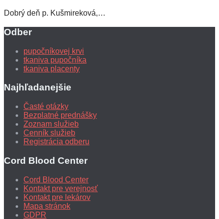
Dobrý deň p. Kušmireková,…
Odber
pupočníkovej krvi
tkaniva pupočníka
tkaniva placenty
Najhľadanejšie
Časté otázky
Bezplatné prednášky
Zoznam služieb
Cenník služieb
Registrácia odberu
Cord Blood Center
Cord Blood Center
Kontakt pre verejnosť
Kontakt pre lekárov
Mapa stránok
GDPR