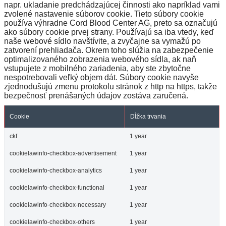
napr. ukladanie predchádzajúcej činnosti ako napríklad vami
zvolené nastavenie súborov cookie. Tieto súbory cookie
používa výhradne Cord Blood Center AG, preto sa označujú
ako súbory cookie prvej strany. Používajú sa iba vtedy, keď
naše webové sídlo navštívite, a zvyčajne sa vymažú po
zatvorení prehliadača. Okrem toho slúžia na zabezpečenie
optimalizovaného zobrazenia webového sídla, ak naň
vstupujete z mobilného zariadenia, aby ste zbytočne
nespotrebovali veľký objem dát. Súbory cookie navyše
zjednodušujú zmenu protokolu stránok z http na https, takže
bezpečnosť prenášaných údajov zostáva zaručená.
Cookie
Dĺžka trvania
ckf
1 year
cookielawinfo-checkbox-advertisement
1 year
cookielawinfo-checkbox-analytics
1 year
cookielawinfo-checkbox-functional
1 year
cookielawinfo-checkbox-necessary
1 year
cookielawinfo-checkbox-others
1 year