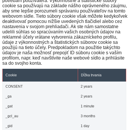
potrebám používateľa. Výkonnostné a štatistické súbory
cookie sa používajú na základe nášho oprávneného záujmu,
aby sme lepšie porozumeli správaniu používateľov na tomto
webovom sídle. Tieto súbory cookie však môžete kedykoľvek
deaktivovať pomocou nižšie uvedených tlačidiel alebo cez
nastavenia v svojom prehliadači. Ak ste nám samostatne
udelili súhlas so spracúvaním vašich osobných údajov na
reklamné účely vrátane vytvorenia zákazníckeho profilu,
údaje z výkonnostných a štatistických súborov cookie sa
použijú na tieto účely. Predpokladom na použitie takýchto
údajov je naša možnosť prepojiť ID súboru cookie s vaším
profilom, napr. keď navštívite naše webové sídlo a prihlásite
sa do svojho konta.
Cookie
Dĺžka trvania
CONSENT
2 years
_ga
2 years
_gat
1 minute
_gcl_au
3 months
_gid
1 day