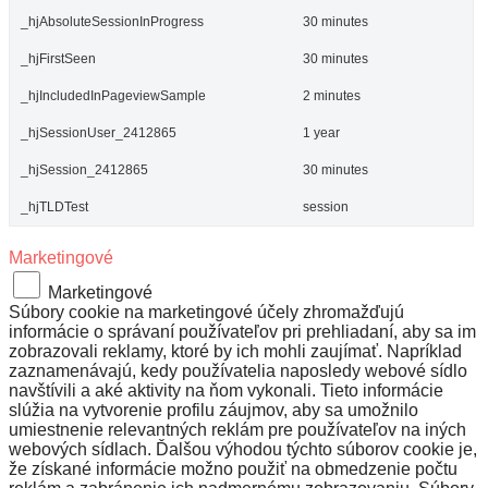
_hjAbsoluteSessionInProgress
30 minutes
_hjFirstSeen
30 minutes
_hjIncludedInPageviewSample
2 minutes
_hjSessionUser_2412865
1 year
_hjSession_2412865
30 minutes
_hjTLDTest
session
Marketingové
Marketingové
Súbory cookie na marketingové účely zhromažďujú
informácie o správaní používateľov pri prehliadaní, aby sa im
zobrazovali reklamy, ktoré by ich mohli zaujímať. Napríklad
zaznamenávajú, kedy používatelia naposledy webové sídlo
navštívili a aké aktivity na ňom vykonali. Tieto informácie
slúžia na vytvorenie profilu záujmov, aby sa umožnilo
umiestnenie relevantných reklám pre používateľov na iných
webových sídlach. Ďalšou výhodou týchto súborov cookie je,
že získané informácie možno použiť na obmedzenie počtu