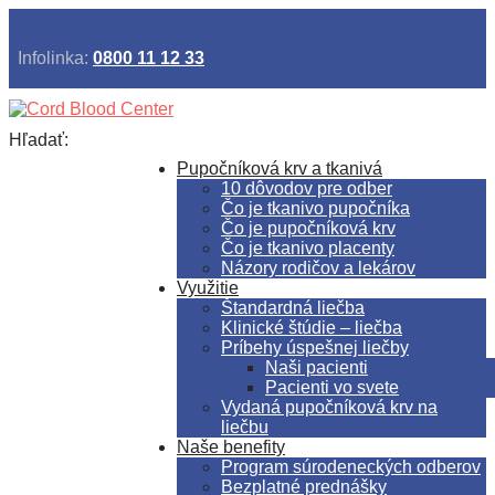
Infolinka:
0800 11 12 33
Hľadať:
Pupočníková krv a tkanivá
10 dôvodov pre odber
Čo je tkanivo pupočníka
Čo je pupočníková krv
Čo je tkanivo placenty
Názory rodičov a lekárov
Využitie
Štandardná liečba
Klinické štúdie – liečba
Príbehy úspešnej liečby
Naši pacienti
Pacienti vo svete
Vydaná pupočníková krv na
liečbu
Naše benefity
Program súrodeneckých odberov
Bezplatné prednášky