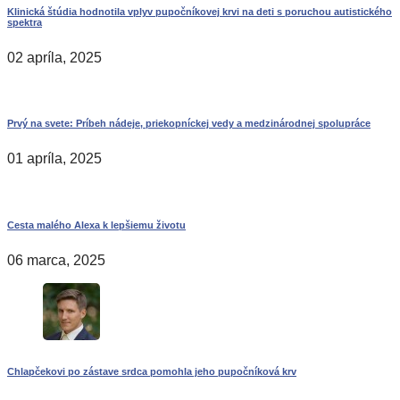
Klinická štúdia hodnotila vplyv pupočníkovej krvi na deti s poruchou autistického
spektra
02 apríla, 2025
Prvý na svete: Príbeh nádeje, priekopníckej vedy a medzinárodnej spolupráce
01 apríla, 2025
Cesta malého Alexa k lepšiemu životu
06 marca, 2025
Chlapčekovi po zástave srdca pomohla jeho pupočníková krv