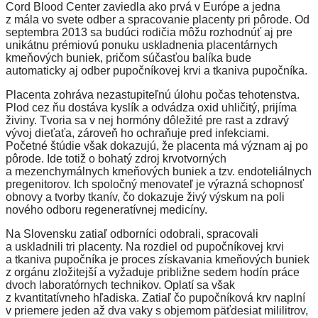
Cord Blood Center zaviedla ako prvá v Európe a jedna
z mála vo svete odber a spracovanie placenty pri pôrode. Od
septembra 2013 sa budúci rodičia môžu rozhodnúť aj pre
unikátnu prémiovú ponuku uskladnenia placentárnych
kmeňových buniek, pričom súčasťou balíka bude
automaticky aj odber pupočníkovej krvi a tkaniva pupočníka.
Placenta zohráva nezastupiteľnú úlohu počas tehotenstva.
Plod cez ňu dostáva kyslík a odvádza oxid uhličitý, prijíma
živiny. Tvoria sa v nej hormóny dôležité pre rast a zdravý
vývoj dieťaťa, zároveň ho ochraňuje pred infekciami.
Početné štúdie však dokazujú, že placenta má význam aj po
pôrode. Ide totiž o bohatý zdroj krvotvorných
a mezenchymálnych kmeňových buniek a tzv. endoteliálnych
pregenitorov. Ich spoločný menovateľ je výrazná schopnosť
obnovy a tvorby tkanív, čo dokazuje živý výskum na poli
nového odboru regeneratívnej medicíny.
Na Slovensku zatiaľ odborníci odobrali, spracovali
a uskladnili tri placenty. Na rozdiel od pupočníkovej krvi
a tkaniva pupočníka je proces získavania kmeňových buniek
z orgánu zložitejší a vyžaduje približne sedem hodín práce
dvoch laboratórnych technikov. Oplatí sa však
z kvantitatívneho hľadiska. Zatiaľ čo pupočníková krv naplní
v priemere jeden až dva vaky s objemom päťdesiat mililitrov,