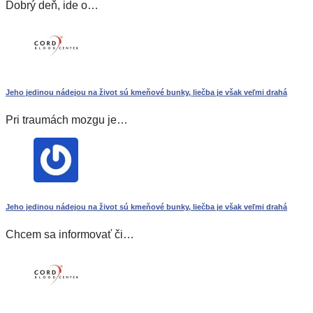
Dobrý deň, ide o…
Jeho jedinou nádejou na život sú kmeňové bunky, liečba je však veľmi drahá
Pri traumách mozgu je…
Jeho jedinou nádejou na život sú kmeňové bunky, liečba je však veľmi drahá
Chcem sa informovať či…