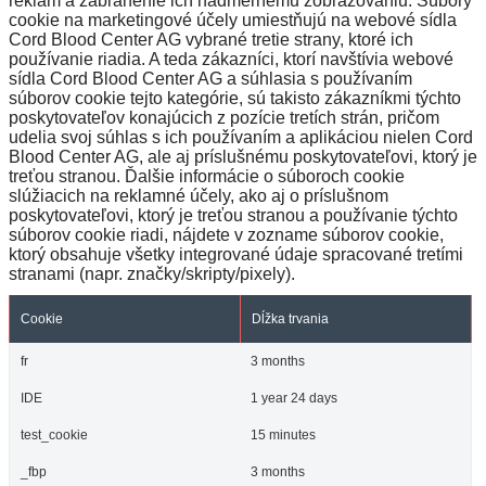
reklám a zabránenie ich nadmernému zobrazovaniu. Súbory
cookie na marketingové účely umiestňujú na webové sídla
Cord Blood Center AG vybrané tretie strany, ktoré ich
používanie riadia. A teda zákazníci, ktorí navštívia webové
sídla Cord Blood Center AG a súhlasia s používaním
súborov cookie tejto kategórie, sú takisto zákazníkmi týchto
poskytovateľov konajúcich z pozície tretích strán, pričom
udelia svoj súhlas s ich používaním a aplikáciou nielen Cord
Blood Center AG, ale aj príslušnému poskytovateľovi, ktorý je
treťou stranou. Ďalšie informácie o súboroch cookie
slúžiacich na reklamné účely, ako aj o príslušnom
poskytovateľovi, ktorý je treťou stranou a používanie týchto
súborov cookie riadi, nájdete v zozname súborov cookie,
ktorý obsahuje všetky integrované údaje spracované tretími
stranami (napr. značky/skripty/pixely).
Cookie
Dĺžka trvania
fr
3 months
IDE
1 year 24 days
test_cookie
15 minutes
_fbp
3 months