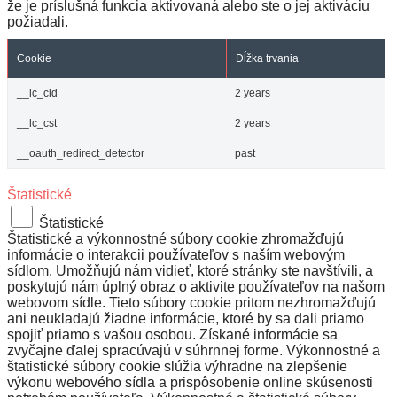
že je príslušná funkcia aktivovaná alebo ste o jej aktiváciu
požiadali.
Cookie
Dĺžka trvania
__lc_cid
2 years
__lc_cst
2 years
__oauth_redirect_detector
past
Štatistické
Štatistické
Štatistické a výkonnostné súbory cookie zhromažďujú
informácie o interakcii používateľov s naším webovým
sídlom. Umožňujú nám vidieť, ktoré stránky ste navštívili, a
poskytujú nám úplný obraz o aktivite používateľov na našom
webovom sídle. Tieto súbory cookie pritom nezhromažďujú
ani neukladajú žiadne informácie, ktoré by sa dali priamo
spojiť priamo s vašou osobou. Získané informácie sa
zvyčajne ďalej spracúvajú v súhrnnej forme. Výkonnostné a
štatistické súbory cookie slúžia výhradne na zlepšenie
výkonu webového sídla a prispôsobenie online skúsenosti