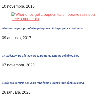
10 novembra, 2016
Whartonov gél z pupočníka pri oprave rázštepu pery a podnebia
09 augusta, 2017
Chlapčekovi po zástave srdca pomohla jeho pupočníková krv
07 novembra, 2023
Európska komisia schválila množenie buniek z pupočníkovej krvi
26 januára, 2026