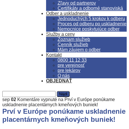
Zľavy od partnerov
Certifikáty a odborné stanoviská
Odber a uskladnenie
Jednoduchých 5 krokov k odberu
Proces od odberu po uskladnenie
Nemocnice poskytujúce odber
Služby a ceny
Zoznam služieb
Cenník služieb
Mám záujem o odber
Kontakt
0800 11 12 33
pre verejnosť
pre lekárov
O nás
OBJEDNAŤ
sep
02
Komentáre vypnuté
na Prví v Európe ponúkame
uskladnenie placentárnych kmeňových buniek!
Prví v Európe ponúkame uskladnenie
placentárnych kmeňových buniek!