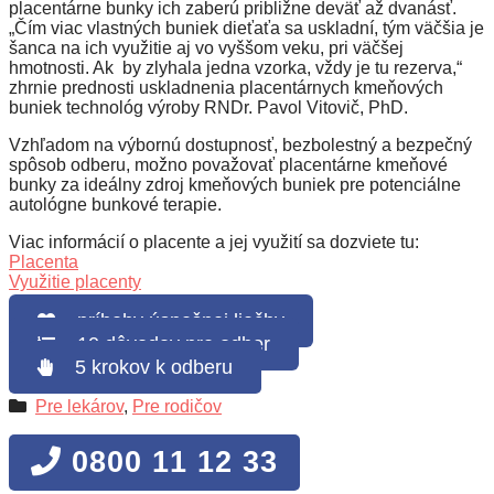
placentárne bunky ich zaberú približne deväť až dvanásť.
„Čím viac vlastných buniek dieťaťa sa uskladní, tým väčšia je
šanca na ich využitie aj vo vyššom veku, pri väčšej
hmotnosti. Ak by zlyhala jedna vzorka, vždy je tu rezerva,“
zhrnie prednosti uskladnenia placentárnych kmeňových
buniek technológ výroby RNDr. Pavol Vitovič, PhD.
Vzhľadom na výbornú dostupnosť, bezbolestný a bezpečný
spôsob odberu, možno považovať placentárne kmeňové
bunky za ideálny zdroj kmeňových buniek pre potenciálne
autológne bunkové terapie.
Viac informácií o placente a jej využití sa dozviete tu:
Placenta
Využitie placenty
príbehy úspešnej liečby
10 dôvodov pre odber
5 krokov k odberu
Pre lekárov
,
Pre rodičov
0800 11 12 33