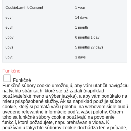
CookieLawInfoConsent
1 year
euvf
14 days
euvh
1 month
ubpv
6 months 1 day
ubvs
5 months 27 days
ubvt
3 days
Funkčné
Funkčné
Funkčné súbory cookie umožňujú, aby vám uľahčil navigáciu
na týchto stránkach, ktoré ste už zadali (napríklad
používateľské meno a výber jazyka), a aby vám ponúkalo na
mieru prispôsobené služby. Ak sa napríklad použije súbor
cookie, ktorý si pamätá vašu polohu, na webovom sídle budú
uvedené relevantné informácie podľa vašej polohy. Okrem
toho sa funkčné súbory cookie používajú na povolenie
funkcií, ktoré požadujete, napr. prehrávanie videa. K
používaniu takýchto súborov cookie dochádza len v prípade,