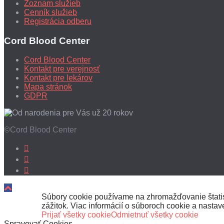
Zoznam služieb
Cenník služieb
Registrácia odberu
Cord Blood Center
Cord Blood Center
Kontakt pre verejnosť
Kontakt pre lekárov
Mapa stránok
GDPR
©Cord Blood Center
Súbory cookie používame na zhromažďovanie štatist
zážitok. Viac informácií o súboroch cookie a nasta
Prijať všetky cookie
Odmietnuť všetky cookie
Spravovať Cookies