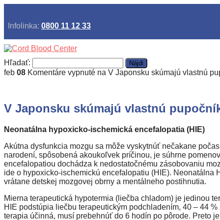
Infolinka:
0800 11 12 33
Hľadať:
feb
08
Komentáre vypnuté
na V Japonsku skúmajú vlastnú pup
V Japonsku skúmajú vlastnú pupočník
Neonatálna hypoxicko-ischemická encefalopatia (HIE)
Akútna dysfunkcia mozgu sa môže vyskytnúť nečakane počas
narodení, spôsobená akoukoľvek príčinou, je súhrne pomeno
encefalopatiou dochádza k nedostatočnému zásobovaniu mozgu
ide o hypoxicko-ischemickú encefalopatiu (HIE). Neonatálna 
vrátane detskej mozgovej obrny a mentálneho postihnutia.
Mierna terapeutická hypotermia (liečba chladom) je jedinou t
HIE podstúpia liečbu terapeutickým podchladením, 40 – 44 % z
terapia účinná, musí prebehnúť do 6 hodín po pôrode. Preto je