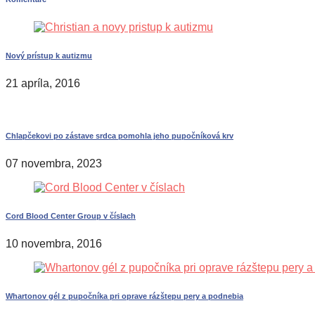
Nový prístup k autizmu
21 apríla, 2016
Chlapčekovi po zástave srdca pomohla jeho pupočníková krv
07 novembra, 2023
Cord Blood Center Group v číslach
10 novembra, 2016
Whartonov gél z pupočníka pri oprave rázštepu pery a podnebia