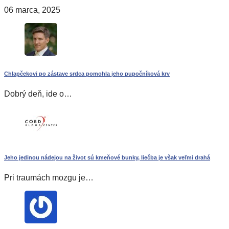
06 marca, 2025
Chlapčekovi po zástave srdca pomohla jeho pupočníková krv
Dobrý deň, ide o…
Jeho jedinou nádejou na život sú kmeňové bunky, liečba je však veľmi drahá
Pri traumách mozgu je…