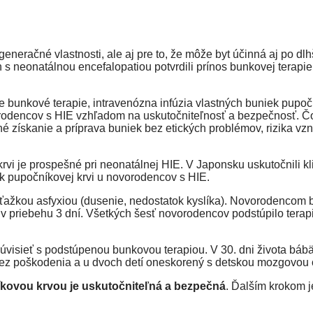
generačné vlastnosti, ale aj pre to, že môže byt účinná aj po d
h s neonatálnou encefalopatiou potvrdili prínos bunkovej terapie
e bunkové terapie, intravenózna infúzia vlastných buniek pupočn
rodencov s HIE vzhľadom na uskutočniteľnosť a bezpečnosť. Čo
hé získanie a príprava buniek bez etických problémov, rizika vz
rvi je prospešné pri neonatálnej HIE. V Japonsku uskutočnili kli
k pupočníkovej krvi u novorodencov s HIE.
s ťažkou asfyxiou (dusenie, nedostatok kyslíka). Novorodencom 
 v priebehu 3 dní. Všetkých šesť novorodencov podstúpilo terap
súvisieť s podstúpenou bunkovou terapiou. V 30. dni života báb
 bez poškodenia a u dvoch detí oneskorený s detskou mozgovou 
íkovou krvou je uskutočniteľná a bezpečná
. Ďalším krokom j