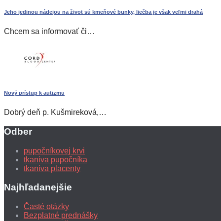
Jeho jedinou nádejou na život sú kmeňové bunky, liečba je však veľmi drahá
Chcem sa informovať či…
Nový prístup k autizmu
Dobrý deň p. Kušmireková,…
Odber
pupočníkovej krvi
tkaniva pupočníka
tkaniva placenty
Najhľadanejšie
Časté otázky
Bezplatné prednášky