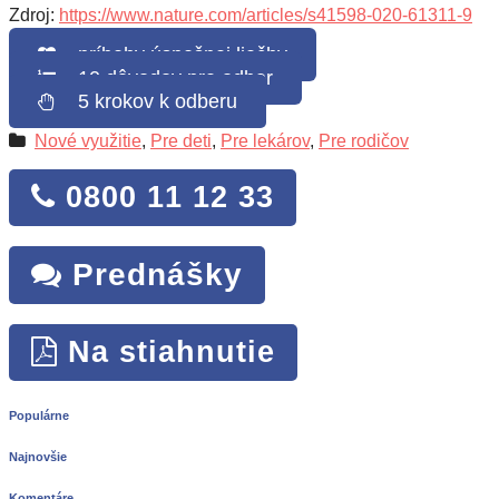
Zdroj:
https://www.nature.com/articles/s41598-020-61311-9
príbehy úspešnej liečby
10 dôvodov pre odber
5 krokov k odberu
Nové využitie
,
Pre deti
,
Pre lekárov
,
Pre rodičov
0800 11 12 33
Prednášky
Na stiahnutie
Populárne
Najnovšie
Komentáre