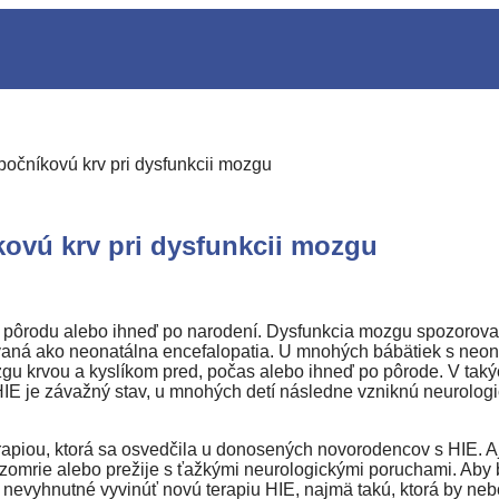
očníkovú krv pri dysfunkcii mozgu
ovú krv pri dysfunkcii mozgu
 pôrodu alebo ihneď po narodení. Dysfunkcia mozgu spozorov
vaná ako neonatálna encefalopatia. U mnohých bábätiek s neon
 krvou a kyslíkom pred, počas alebo ihneď po pôrode. V taký
HIE je závažný stav, u mnohých detí následne vzniknú neurolog
erapiou, ktorá sa osvedčila u donosených novorodencov s HIE. A
omrie alebo prežije s ťažkými neurologickými poruchami. Aby b
 nevyhnutné vyvinúť novú terapiu HIE, najmä takú, ktorá by neb