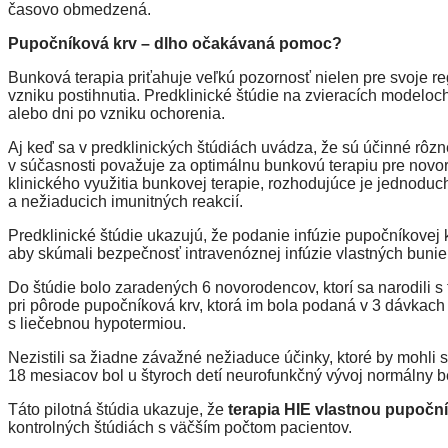
časovo obmedzená.
Pupočníková krv – dlho očakávaná pomoc?
Bunková terapia priťahuje veľkú pozornosť nielen pre svoje re
vzniku postihnutia. Predklinické štúdie na zvieracích modeloc
alebo dni po vzniku ochorenia.
Aj keď sa v predklinických štúdiách uvádza, že sú účinné rôzn
v súčasnosti považuje za optimálnu bunkovú terapiu pre novo
klinického využitia bunkovej terapie, rozhodujúce je jednoduc
a nežiaducich imunitných reakcií.
Predklinické štúdie ukazujú, že podanie infúzie pupočníkovej k
aby skúmali bezpečnosť intravenóznej infúzie vlastných bunie
Do štúdie bolo zaradených 6 novorodencov, ktorí sa narodili 
pri pôrode pupočníková krv, ktorá im bola podaná v 3 dávkach
s liečebnou hypotermiou.
Nezistili sa žiadne závažné nežiaduce účinky, ktoré by mohli 
18 mesiacov bol u štyroch detí neurofunkčný vývoj normálny
Táto pilotná štúdia ukazuje, že
terapia HIE vlastnou pupočn
kontrolných štúdiách s väčším počtom pacientov.