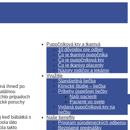
Pupočníková krv a tkanivá
10 dôvodov pre odber
Čo je tkanivo pupočníka
Čo je pupočníková krv
Čo je tkanivo placenty
Názory rodičov a lekárov
Využitie
Štandardná liečba
Klinické štúdie – liečba
aná ihneď po
Príbehy úspešnej liečby
atálnou
Naši pacienti
chto prípadoch
Pacienti vo svete
ické poruchy
Vydaná pupočníková krv na
liečbu
j keď bábätká s
Naše benefity
ola táto
Program súrodeneckých odberov
ola takto
Bezplatné prednášky