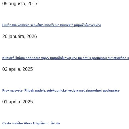
09 augusta, 2017
Európska komisia schválila množenie buniek z pupočníkovej krvi
26 januára, 2026
Klinická štúdia hodnotila vplyv pupočníkovej krvi na deti s poruchou autistického 
02 apríla, 2025
Prvý na svete: Príbeh nádeje, priekopníckej vedy a medzinárodnej spolupráce
01 apríla, 2025
Cesta malého Alexa k lepšiemu životu