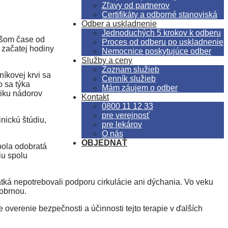
Zľavy od partnerov
Certifikáty a odborné stanoviská
Odber a uskladnenie
Jednoduchých 5 krokov k odberu
lhšom čase od
Proces od odberu po uskladnenie
 začatej hodiny
Nemocnice poskytujúce odber
Služby a ceny
Zoznam služieb
íkovej krvi sa
Cenník služieb
 sa týka
Mám záujem o odber
niku nádorov
Kontakt
0800 11 12 33
pre verejnosť
nickú štúdiu,
pre lekárov
O nás
OBJEDNAŤ
bola odobratá
iu spolu
ätká nepotrebovali podporu cirkulácie ani dýchania. Vo veku
obrnou.
e overenie bezpečnosti a účinnosti tejto terapie v ďalších